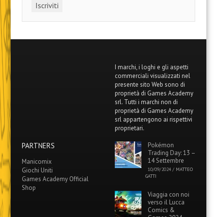
I marchi, i loghi e gli aspetti
commerciali visualizzati nel
presente sito Web sono di
proprietà di Games Academy
srl. Tutti i marchi non di
proprietà di Games Academy
srl appartengono ai rispettivi
proprietari.
PARTNERS
Pokémon
Trading Day: 13 –
14 Settembre
Manicomix
Giochi Uniti
10/09/2024
/
MATTEO
GATTI
Games Academy Official
Shop
Viaggia con noi
verso il Lucca
Comics &