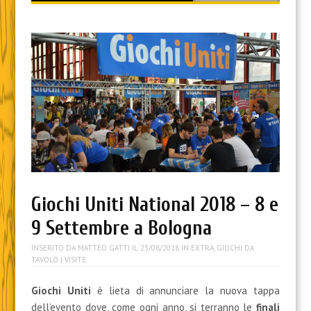
content
Giochi Uniti National 2018 – 8 e
9 Settembre a Bologna
INSERITO DA
MATTEO GATTI
IL
23/08/2018
IN
EXTRA
,
GIOCHI DA
TAVOLO
| VISITE
Giochi Uniti
è lieta di annunciare la nuova tappa
dell’evento dove, come ogni anno, si terranno le
finali