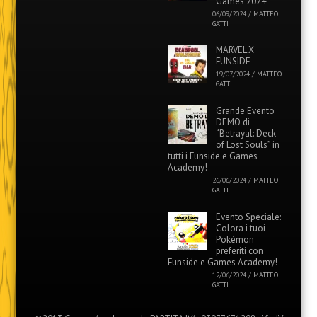
Games 2024
06/09/2024
/
MATTEO
GATTI
MARVEL X
FUNSIDE
19/07/2024
/
MATTEO
GATTI
Grande Evento
DEMO di
“Betrayal: Deck
of Lost Souls” in
tutti i Funside e Games
Academy!
26/06/2024
/
MATTEO
GATTI
Evento Speciale:
Colora i tuoi
Pokémon
preferiti con
Funside e Games Academy!
12/06/2024
/
MATTEO
GATTI