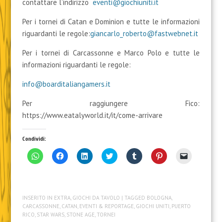
contattare l’indirizzo
eventi@giochiuniti.it
Per i tornei di Catan e Dominion e tutte le informazioni
riguardanti le regole:
giancarlo_roberto@fastwebnet.it
Per i tornei di Carcassonne e Marco Polo e tutte le
informazioni riguardanti le regole:
info@boarditaliangamers.it
Per raggiungere Fico:
https://www.eatalyworld.it/it/come-arrivare
Condividi:
F
F
F
F
F
F
F
a
a
a
a
a
a
a
i
i
i
i
i
i
i
c
c
c
c
c
c
c
l
l
l
l
l
l
l
i
i
i
i
i
i
i
c
c
c
c
c
c
c
INSERITO IN
EXTRA
,
GIOCHI DA TAVOLO
| TAGGED
BOLOGNA
,
p
p
q
q
q
q
p
e
e
u
u
u
u
e
CARCASSONNE
,
CATAN
,
EVENTI & REPORTAGE
,
GIOCHI UNITI
,
PUERTO
r
r
i
i
i
i
r
RICO
,
STAR WARS
,
STONE AGE
,
TORNEI
c
c
p
p
p
p
i