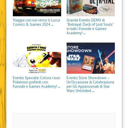
o
o
a
n
u
n
r
v
v
n
u
o
a
e
a
a
u
o
v
n
i
f
f
o
v
a
u
n
i
i
v
a
f
o
u
n
n
a
f
i
v
n
Viaggia con noi verso il Lucca
Grande Evento DEMO di
e
e
f
i
n
a
a
Comics & Games 2024
“Betrayal: Deck of Lost Souls”
→
s
s
i
n
e
f
n
in tutti i Funside e Games
t
t
n
e
s
i
u
Academy!
→
r
r
e
s
t
n
o
a
a
s
t
r
e
v
)
)
t
r
a
s
a
r
a
)
t
f
a
)
r
i
)
a
n
)
e
s
t
r
a
)
Evento Speciale: Colora i tuoi
Evento Store Showdown –
Pokémon preferiti con
Un’Occasione di Celebrazione
Funside e Games Academy!
per Gli Appassionati di Star
→
Wars: Unlimited
→