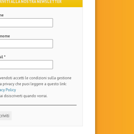
RIVITI ALLA NOSTRA NEWSLETTER
me
gnome
il
*
ivendoti accetti le condizioni sulla gestione
a privacy che puoi leggere a questo link:
acy Policy
ai disiscriverti quando vorrai.