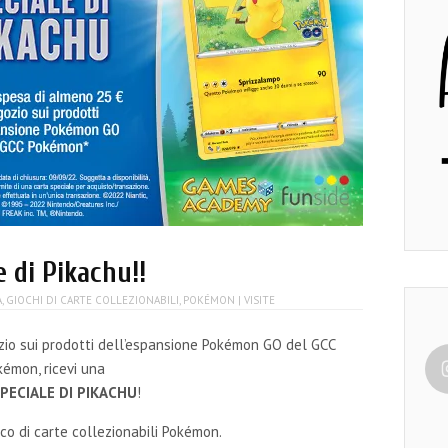
e di Pikachu!!
A
,
GIOCHI DI CARTE COLLEZIONABILI
,
POKÉMON
| VISITE
zio sui prodotti dell’espansione Pokémon GO del GCC
kémon, ricevi una
PECIALE DI PIKACHU
!
o di carte collezionabili Pokémon.