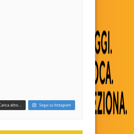
Carica altro…
Segui su Instagram