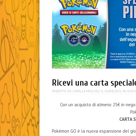
Ricevi una carta special
INSERITO DA
CAMILLA MIGLIOLI
IL
01/08/2022
IN
GIOC
Con un acquisto di almeno 25€ in nego
Po
CARTA S
Pokémon GO è la nuova espansione del gioc