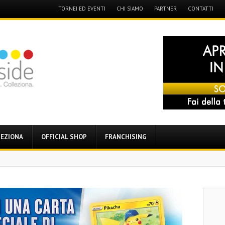
Menu
TORNEI ED EVENTI
CHI SIAMO
PARTNER
CONTATTI
Skip
to
content
EZIONA
OFFICIAL SHOP
FRANCHISING