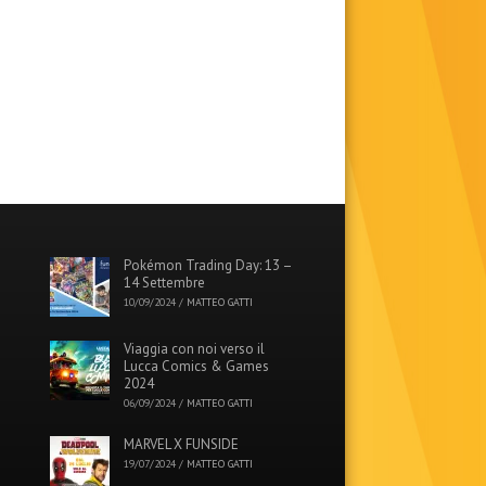
Pokémon Trading Day: 13 –
14 Settembre
10/09/2024
/
MATTEO GATTI
Viaggia con noi verso il
Lucca Comics & Games
2024
06/09/2024
/
MATTEO GATTI
MARVEL X FUNSIDE
19/07/2024
/
MATTEO GATTI