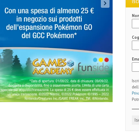
ISC
No
Co
Ema
Iscr
dell
Priv
Potr