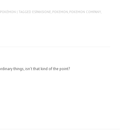
,
POKÉMON
| TAGGED
ESPANSIONE
,
POKEMON
,
POKEMON COMPANY
,
rdinary things, isn’t that kind of the point?
m
m