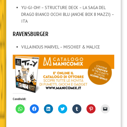
YU-GI-OH! – STRUCTURE DECK – LA SAGA DEL
DRAGO BIANCO OCCHI BLU (ANCHE BOX 8 MAZZI) –
ITA
RAVENSBURGER
VILLAINOUS MARVEL – MISCHIEF & MALICE
Condividi:
F
F
F
F
F
F
F
a
a
a
a
a
a
a
i
i
i
i
i
i
i
c
c
c
c
c
c
c
l
l
l
l
l
l
l
i
i
i
i
i
i
i