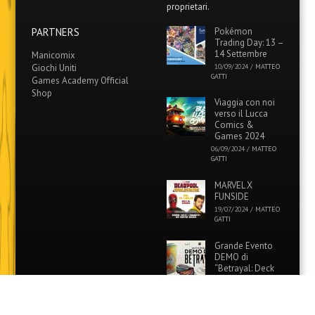
proprietari.
PARTNERS
Pokémon
Trading Day: 13 –
14 Settembre
Manicomix
Giochi Uniti
10/09/2024
/
MATTEO
GATTI
Games Academy Official
Shop
Viaggia con noi
verso il Lucca
Comics &
Games 2024
06/09/2024
/
MATTEO
GATTI
MARVEL X
FUNSIDE
19/07/2024
/
MATTEO
GATTI
Grande Evento
DEMO di
“Betrayal: Deck
of Lost Souls” in
tutti i Funside e Games
Academy!
26/06/2024
/
MATTEO