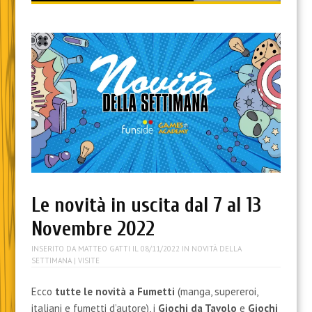
content
Le novità in uscita dal 7 al 13
Novembre 2022
INSERITO DA
MATTEO GATTI
IL
08/11/2022
IN
NOVITÀ DELLA
SETTIMANA
| VISITE
Ecco
tutte le novità a Fumetti
(manga, supereroi,
italiani e fumetti d’autore), i
Giochi da Tavolo
e
Giochi