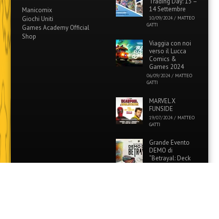
Trading Day: 13 –
14 Settembre
Manicomix
Giochi Uniti
10/09/2024
/
MATTEO
GATTI
Games Academy Official
Shop
Viaggia con noi
verso il Lucca
Comics &
Games 2024
06/09/2024
/
MATTEO
GATTI
MARVEL X
FUNSIDE
19/07/2024
/
MATTEO
GATTI
Grande Evento
DEMO di
“Betrayal: Deck
of Lost Souls” in
tutti i Funside e Games
Academy!
26/06/2024
/
MATTEO
GATTI
Evento Speciale: