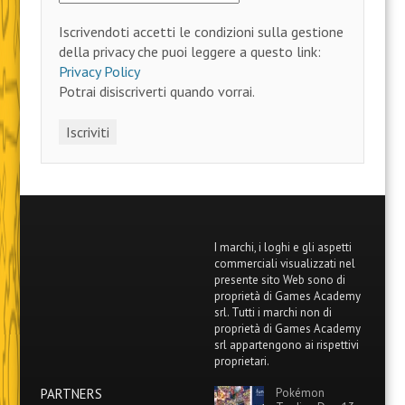
Iscrivendoti accetti le condizioni sulla gestione
della privacy che puoi leggere a questo link:
Privacy Policy
Potrai disiscriverti quando vorrai.
I marchi, i loghi e gli aspetti
commerciali visualizzati nel
presente sito Web sono di
proprietà di Games Academy
srl. Tutti i marchi non di
proprietà di Games Academy
srl appartengono ai rispettivi
proprietari.
PARTNERS
Pokémon