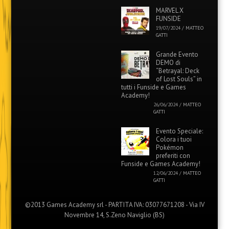
MARVEL X
FUNSIDE
19/07/2024
/
MATTEO
GATTI
Grande Evento
DEMO di
“Betrayal: Deck
of Lost Souls” in
tutti i Funside e Games
Academy!
26/06/2024
/
MATTEO
GATTI
Evento Speciale:
Colora i tuoi
Pokémon
preferiti con
Funside e Games Academy!
12/06/2024
/
MATTEO
GATTI
©2013 Games Academy srl - PARTITA IVA: 03077671208 - Via IV
Novembre 14, S.Zeno Naviglio (BS)
Menu