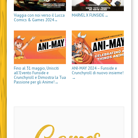
)
e
s
t
r
Viaggia con noi verso il Lucca
MARVEL X FUNSIDE
→
a
Comics & Games 2024
→
)
Fino al 31 maggio, Unisciti
ANI-MAY 2024 – Funside e
all’Evento Funside e
Crunchyroll di nuovo insieme!
Crunchyroll e Dimostra la Tua
→
Passione per gli Anime!
→