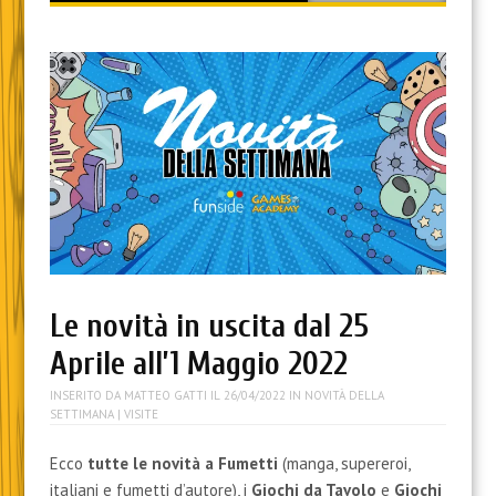
content
Le novità in uscita dal 25
Aprile all’1 Maggio 2022
INSERITO DA
MATTEO GATTI
IL
26/04/2022
IN
NOVITÀ DELLA
SETTIMANA
| VISITE
Ecco
tutte le novità a Fumetti
(manga, supereroi,
italiani e fumetti d’autore), i
Giochi da Tavolo
e
Giochi