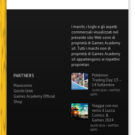
I marchi, i loghi e gli aspetti
commerciali visualizzati nel
presente sito Web sono di
proprietà di Games Academy
srl. Tutti i marchi non di
proprietà di Games Academy
srl appartengono ai rispettivi
proprietari.
PARTNERS
Pokémon
Trading Day: 13 –
14 Settembre
Manicomix
Giochi Uniti
10/09/2024
/
MATTEO
GATTI
Games Academy Official
Shop
Viaggia con noi
verso il Lucca
Comics &
Games 2024
06/09/2024
/
MATTEO
GATTI