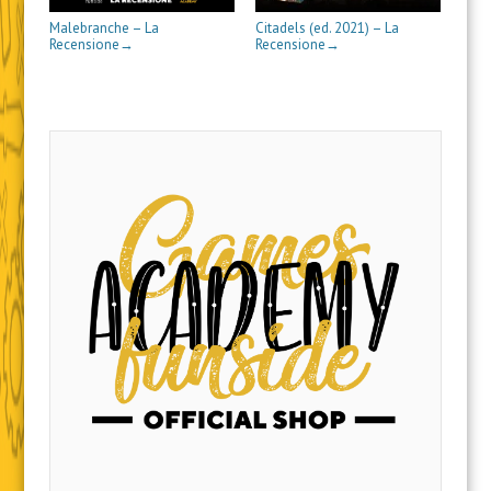
)
a
n
)
e
Malebranche – La
Citadels (ed. 2021) – La
s
Recensione
Recensione
→
→
t
r
a
)