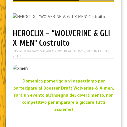
content
HEROCLIX – “WOLVERINE & GLI
X-MEN” Costruito
INSERITO DA
GAMES ACADEMY VIMERCATE
IL
15/12/2013
IN
EXTRA
|
VISITE
Domenica pomeriggio vi aspettiamo per
partecipare al Booster Draft Wolverine & X-men,
sarà un evento all’insegna del divertimento, non
competitivo per imparare a giocare tutti
assieme!