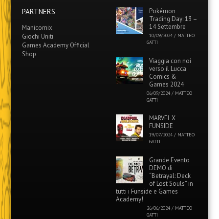
PARTNERS
Pokémon
Trading Day: 13 –
14 Settembre
Manicomix
Giochi Uniti
10/09/2024
/
MATTEO
GATTI
Games Academy Official
Shop
Viaggia con noi
verso il Lucca
Comics &
Games 2024
06/09/2024
/
MATTEO
GATTI
MARVEL X
FUNSIDE
19/07/2024
/
MATTEO
GATTI
Grande Evento
DEMO di
“Betrayal: Deck
of Lost Souls” in
tutti i Funside e Games
Academy!
26/06/2024
/
MATTEO
GATTI