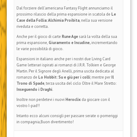
Dal forziere dell’americana Fantasy Flight annunciamo il
prossimo rilascio della prima espansione in scatola de
Le
Case della Follia: Alchimia
Proibi
ta
, nella sua versione
riveduta e corretta.
Anche per il gioco di carte
Rune Age
sarà la volta della sua
prima espansione,
Giuramento e Incudine
,
incrementando
le varie possibilità di gioco.
Espansioni in italiano anche per i nostri due Living Card
Game letterari ispirati ai romanzi di J.R.R. Tolkien e George
Martin. Per il Signore degli Anelli, prima uscita dedicata al
romanzo de
Lo Hobbit: Su e giù per i colli
; mentre per
Il
Trono di Spade
, terza uscita del ciclo Oltre il Mare Stretto:
Inseguendo i Draghi
.
Inoltre non perdetevi i nuovi
Heroclix
da giocare con il
vostro I-pad!!
Intanto ecco alcuni consigli per passare serate o pomeriggi
in compagnia,Buon divertimento!