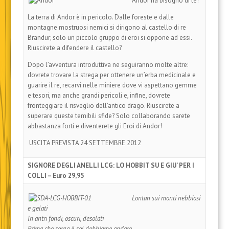
Andor ha bisogno di te!
La terra di Andor è in pericolo. Dalle foreste e dalle
montagne mostruosi nemici si dirigono al castello di re
Brandur; solo un piccolo gruppo di eroi si oppone ad
essi.
Riuscirete a difendere il castello?
Dopo l’avventura
introduttiva ne seguiranno molte altre:
dovrete trovare
la strega per ottenere un’erba medicinale e
guarire il re,
recarvi nelle miniere dove vi aspettano gemme
e tesori,
ma anche grandi pericoli e, infine, dovrete
fronteggiare
il risveglio dell’antico drago. Riuscirete a
superare queste
temibili sfide? Solo collaborando sarete
abbastanza forti
e diventerete gli Eroi di Andor!
USCITA PREVISTA 24 SETTEMBRE 2012
SIGNORE DEGLI ANELLI LCG: LO HOBBIT SU E GIU’ PER I
COLLI – Euro 29,95
Lontan sui monti nebbiosi
e gelati
In antri fondi, oscuri, desolati
Prima che sorga il sol dobbiamo andare