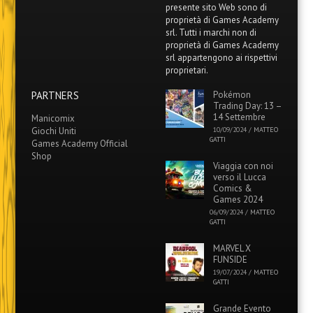
presente sito Web sono di
proprietà di Games Academy
srl. Tutti i marchi non di
proprietà di Games Academy
srl appartengono ai rispettivi
proprietari.
PARTNERS
Pokémon
Trading Day: 13 –
14 Settembre
Manicomix
Giochi Uniti
10/09/2024
/
MATTEO
GATTI
Games Academy Official
Shop
Viaggia con noi
verso il Lucca
Comics &
Games 2024
06/09/2024
/
MATTEO
GATTI
MARVEL X
FUNSIDE
19/07/2024
/
MATTEO
GATTI
Grande Evento