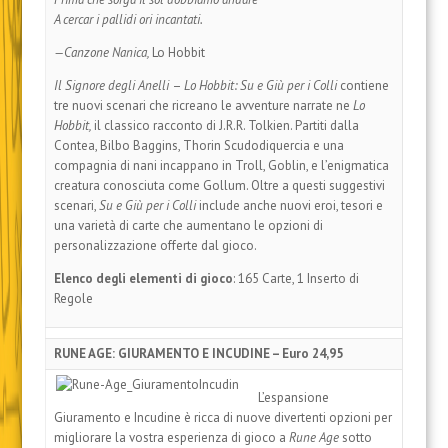
A cercar i pallidi ori incantati.
—Canzone Nanica,
Lo Hobbit
Il Signore degli Anelli
–
Lo Hobbit: Su e Giù per i Colli
contiene
tre nuovi scenari che ricreano le avventure narrate ne
Lo
Hobbit,
il classico racconto di J.R.R. Tolkien. Partiti dalla
Contea, Bilbo Baggins, Thorin Scudodiquercia e una
compagnia
di nani incappano in Troll, Goblin, e l’enigmatica
creatura
conosciuta come Gollum. Oltre a questi suggestivi
scenari,
Su e Giù per i Colli
include anche nuovi
eroi, tesori e
una varietà di carte che aumentano le
opzioni di
personalizzazione offerte dal gioco.
Elenco degli elementi di gioco
: 165 Carte, 1 Inserto di
Regole
RUNE AGE: GIURAMENTO E INCUDINE – Euro 24,95
L’espansione
Giuramento e Incudine è ricca di nuove divertenti opzioni per
migliorare la vostra esperienza di gioco a
Rune Age
sotto