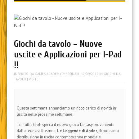
content
Giochi da tavolo – Nuove
uscite e Applicazioni per I-Pad
!!
INSERITO DA
GAMES ACADEMY MESSINA
IL
17/09/2012
IN
GIOCHI DA
TAVOLO
| VISITE
Questa settimana annunciamo un ricco carico di novità in
uscita nelle prossime settimane!
Tra tutti i titoli spicca il nuovo gioco fantasy proveniente
dalla tedesca Kosmos,
Le Leggende di Andor
,
di prossima
distribuzione in uscita contemporanea mondiale.