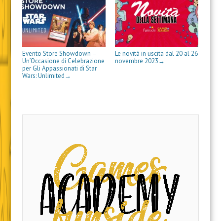
t
t
n
e
s
i
u
r
r
e
s
t
n
o
a
a
s
t
r
e
v
)
)
t
r
a
s
a
r
a
)
t
f
a
)
r
i
)
a
n
)
e
Evento Store Showdown –
Le novità in uscita dal 20 al 26
s
Un’Occasione di Celebrazione
novembre 2023
→
t
per Gli Appassionati di Star
r
a
Wars: Unlimited
→
)