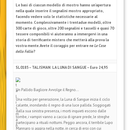
Le basi di ciascun modello di mostro hanno un’apertura
nella quale inserire il segnalini mostro appropriato,
facendo vedere solo le statistiche necessarie al
momento. Complessivamente i trentadue modelli, oltre
300 carte di gioco, oltre 200 segnalini e tasselli e quasi 70
tessere componibili vi aiuteranno a immergervi in una
storia di terrificante mistero che metterà alla prova la
vostra mente. Avete il coraggio per entrare ne
Le
Case
della Follia
?
SL0185 – TALISMAN: LA LUNA DI SANGUE – Euro 24,95
Un Pallido Bagliore Avvolge il Regno…
Una volta per generazione, la Luna di Sangue inizia il ciclo
calante, inondando il regno di una luce pallida. Soggiogati
dalla sua sinistra presenza, i morti inquieti escono dalle
tombe, i vampiri vanno a caccia di ignare prede, le streghe
partecipano a rituali notturni. Peggio ancora, il terribile Lupo
Mannaro si aggira nella notte, in cerca di eroi con cui