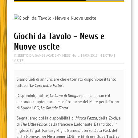
content
Giochi da Tavolo – News e
Nuove uscite
INSERITO DA
GAMES ACADEMY MESSINA
IL
19/03/2013
IN
EXTRA
|
VISITE
Siamo lieti di annunciare che è tornato disponibile il tanto
atteso “
Le Case della Follia
“.
Disponibili, inoltre,
La Luna di Sangue
per Talisman e il
secondo chapter pack de Le Cronache del Mare per Il Trono
di Spade LCG,
La Grande Flotta
.
Segnaliamo poi la disponibilità di
Mucca Pazza
, della Zoch, e
di
The Little Prince
, della francese Ludonaute. E tanti titoli in
inglese targati Fantasy Flight Games: il terzo Data Pack del
ciclo Genesis per
Netrunner LCG
, tre titoli per
Dust Tactics
,