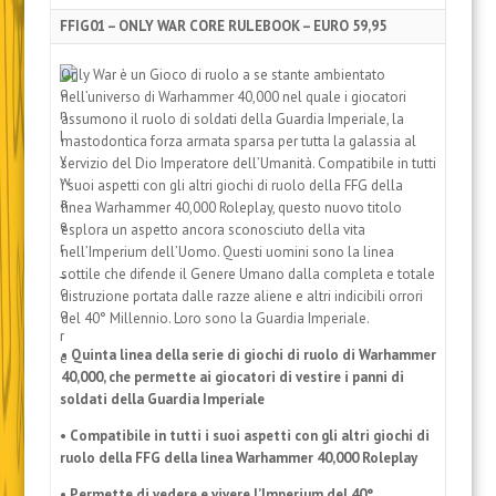
FFIG01 – ONLY WAR CORE RULEBOOK – EURO 59,95
Only War è un Gioco di ruolo a se stante ambientato
nell’universo di Warhammer 40,000 nel quale i giocatori
assumono il ruolo di soldati della Guardia Imperiale, la
mastodontica forza armata sparsa per tutta la galassia al
servizio del Dio Imperatore dell’Umanità. Compatibile in tutti
i suoi aspetti con gli altri giochi di ruolo della FFG della
linea Warhammer 40,000 Roleplay, questo nuovo titolo
esplora un aspetto ancora sconosciuto della vita
nell’Imperium dell’Uomo. Questi uomini sono la linea
sottile che difende il Genere Umano dalla completa e totale
distruzione portata dalle razze aliene e altri indicibili orrori
del 40° Millennio. Loro sono la Guardia Imperiale.
• Quinta linea della serie di giochi di ruolo di Warhammer
40,000, che permette ai giocatori di vestire i panni di
soldati della Guardia Imperiale
• Compatibile in tutti i suoi aspetti con gli altri giochi di
ruolo della FFG della linea Warhammer 40,000 Roleplay
• Permette di vedere e vivere l’Imperium del 40°