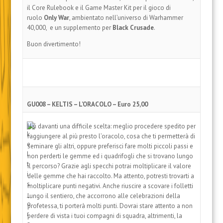
il Core Rulebook e il Game Master Kit per il gioco di
ruolo
Only War
, ambientato nell’universo di Warhammer
40,000, e un supplemento per
Black Crusade
.
Buon divertimento!
GU008 – KELTIS – L’ORACOLO – Euro 25,00
Hai davanti una difficile scelta: meglio procedere spedito per
raggiungere al più presto l’oracolo, cosa che ti permetterà di
seminare gli altri, oppure preferisci fare molti piccoli passi e
non perderti le gemme ed i quadrifogli che si trovano lungo
il percorso? Grazie agli specchi potrai moltiplicare il valore
delle gemme che hai raccolto. Ma attento, potresti trovarti a
moltiplicare punti negativi. Anche riuscire a scovare i folletti
lungo il sentiero, che accorrono alle celebrazioni della
profetessa, ti porterà molti punti. Dovrai stare attento a non
perdere di vista i tuoi compagni di squadra, altrimenti, la