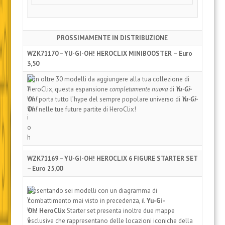
PROSSIMAMENTE IN DISTRIBUZIONE
WZK71170 – YU-GI-OH! HEROCLIX MINIBOOSTER
–
Euro
3,50
Con oltre 30 modelli da aggiungere alla tua collezione di
HeroClix, questa espansione
completamente nuova
di
Yu-Gi-
Oh!
porta tutto l’hype del sempre popolare universo di
Yu-Gi-
Oh!
nelle tue future partite di HeroClix!
WZK71169 – YU-GI-OH! HEROCLIX 6 FIGURE STARTER SET
– Euro 25,00
Presentando sei modelli con un diagramma di
combattimento mai visto in precedenza, il
Yu-Gi-
Oh!
HeroClix
Starter set presenta inoltre due mappe
esclusive che rappresentano delle locazioni iconiche della