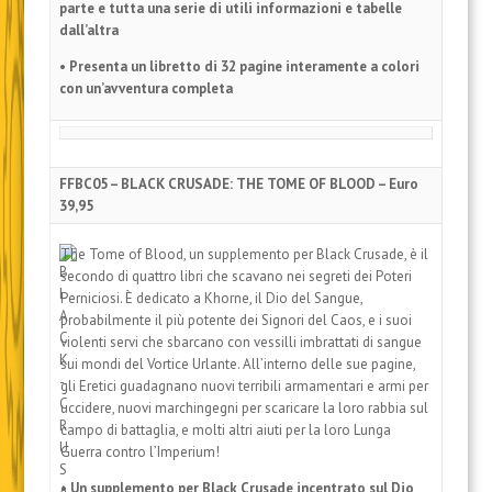
parte e tutta una serie di utili informazioni e tabelle
dall’altra
• Presenta un libretto di 32 pagine interamente a colori
con un’avventura completa
FFBC05 – BLACK CRUSADE: THE TOME OF BLOOD – Euro
39,95
The Tome of Blood, un supplemento per Black Crusade, è il
secondo di quattro libri che scavano nei segreti dei Poteri
Perniciosi. È dedicato a Khorne, il Dio del Sangue,
probabilmente il più potente dei Signori del Caos, e i suoi
violenti servi che sbarcano con vessilli imbrattati di sangue
sui mondi del Vortice Urlante. All’interno delle sue pagine,
gli Eretici guadagnano nuovi terribili armamentari e armi per
uccidere, nuovi marchingegni per scaricare la loro rabbia sul
campo di battaglia, e molti altri aiuti per la loro Lunga
Guerra contro l’Imperium!
• Un supplemento per Black Crusade incentrato sul Dio