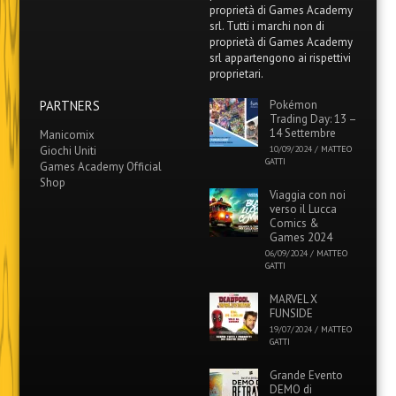
proprietà di Games Academy
srl. Tutti i marchi non di
proprietà di Games Academy
srl appartengono ai rispettivi
proprietari.
PARTNERS
Pokémon
Trading Day: 13 –
14 Settembre
Manicomix
Giochi Uniti
10/09/2024
/
MATTEO
GATTI
Games Academy Official
Shop
Viaggia con noi
verso il Lucca
Comics &
Games 2024
06/09/2024
/
MATTEO
GATTI
MARVEL X
FUNSIDE
19/07/2024
/
MATTEO
GATTI
Grande Evento
DEMO di