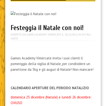
content
Festeggia il Natale con noi!
INSERITO DA
GAMES ACADEMY VIMERCATE
IL
20/12/2011
IN
EXTRA
|
VISITE
Games Academy Vimercate invita i suoi clienti il
pomeriggio della vigilia di Natale, per condividere un
panettone da 5kg e gli auguri di Natale! Non mancare!
CALENDARIO APERTURE DEL PERIODO NATALIZIO
domenica 25 dicembre (Natale) e lunedì 26 dicembre:
CHIUSO