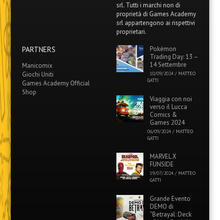
srl. Tutti i marchi non di
proprietà di Games Academy
srl appartengono ai rispettivi
proprietari.
PARTNERS
Pokémon
Trading Day: 13 –
14 Settembre
Manicomix
Giochi Uniti
10/09/2024
/
MATTEO
GATTI
Games Academy Official
Shop
Viaggia con noi
verso il Lucca
Comics &
Games 2024
06/09/2024
/
MATTEO
GATTI
MARVEL X
FUNSIDE
19/07/2024
/
MATTEO
GATTI
Grande Evento
DEMO di
“Betrayal: Deck