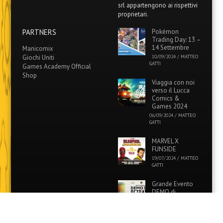
srl appartengono ai rispettivi
proprietari.
PARTNERS
Pokémon
Trading Day: 13 –
14 Settembre
Manicomix
Giochi Uniti
10/09/2024
/
MATTEO
GATTI
Games Academy Official
Shop
Viaggia con noi
verso il Lucca
Comics &
Games 2024
06/09/2024
/
MATTEO
GATTI
MARVEL X
FUNSIDE
19/07/2024
/
MATTEO
GATTI
Grande Evento
DEMO di
“Betrayal: Deck
of Lost Souls” in
tutti i Funside e Games