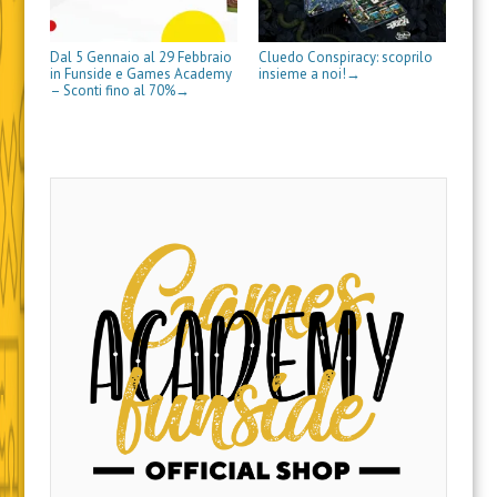
)
)
t
r
a
s
a
r
a
)
t
f
a
)
r
i
)
a
n
Dal 5 Gennaio al 29 Febbraio
Cluedo Conspiracy: scoprilo
)
e
in Funside e Games Academy
insieme a noi!
→
s
– Sconti fino al 70%
→
t
r
a
)