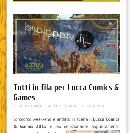
content
Tutti in fila per Lucca Comics &
Games
INSERITO DA
MATTEO PALETTI
IL
06/11/2015
IN
EXTRA
| VISITE
Lo scorso week-end è andato in scena il
Lucca Comics
& Games 2015
, il più emozionante appuntamento