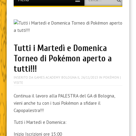
to
content
Tutti i Martedì e Domenica
Torneo di Pokémon aperto a
tutti!!!
INSERITO DA
GAMES ACADEMY BOLOGNA
IL
26/11/2013
IN
POKÉMON
|
VISITE
Continua il lavoro alla PALESTRA del GA di Bologna,
vieni anche tu con i tuoi Pokémon a sfidare il
Capopalestra!!!
Tutti i Martedì e Domenica:
Inizio Iscrizioni ore 15;00