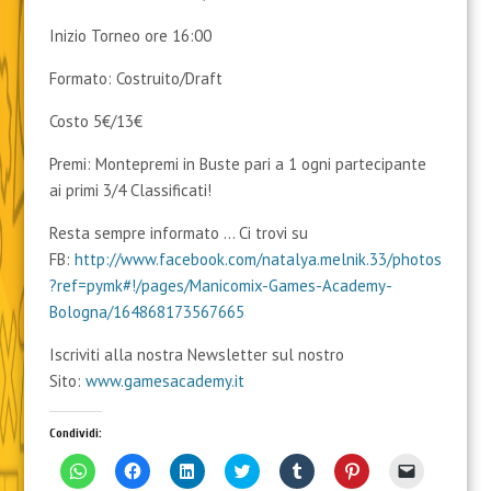
Inizio Torneo ore 16:00
Formato: Costruito/Draft
Costo 5€/13€
Premi: Montepremi in Buste pari a 1 ogni partecipante
ai primi 3/4 Classificati!
Resta sempre informato … Ci trovi su
FB:
http://www.facebook.com/natalya.melnik.33/photos
?ref=pymk#!/pages/Manicomix-Games-Academy-
Bologna/164868173567665
Iscriviti alla nostra Newsletter sul nostro
Sito:
www.gamesacademy.it
Condividi:
F
F
F
F
F
F
F
a
a
a
a
a
a
a