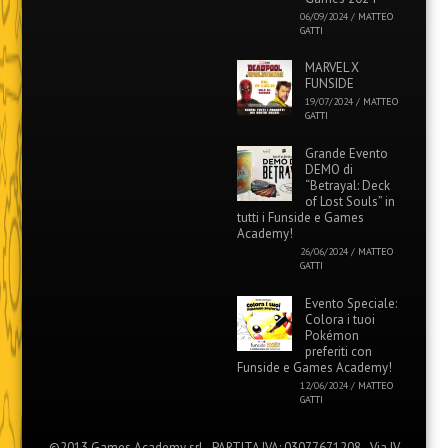
06/09/2024
/
MATTEO
GATTI
MARVEL X
FUNSIDE
19/07/2024
/
MATTEO
GATTI
Grande Evento
DEMO di
“Betrayal: Deck
of Lost Souls” in
tutti i Funside e Games
Academy!
26/06/2024
/
MATTEO
GATTI
Evento Speciale:
Colora i tuoi
Pokémon
preferiti con
Funside e Games Academy!
12/06/2024
/
MATTEO
GATTI
©2013 Games Academy srl - PARTITA IVA: 03077671208 - Via IV