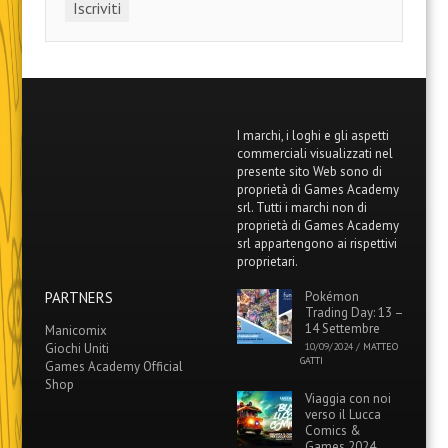
I marchi, i loghi e gli aspetti
commerciali visualizzati nel
presente sito Web sono di
proprietà di Games Academy
srl. Tutti i marchi non di
proprietà di Games Academy
srl appartengono ai rispettivi
proprietari.
PARTNERS
Pokémon
Trading Day: 13 –
14 Settembre
Manicomix
Giochi Uniti
10/09/2024
/
MATTEO
GATTI
Games Academy Official
Shop
Viaggia con noi
verso il Lucca
Comics &
Games 2024