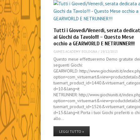
Tutti i Giovedì/Venerdì, serata dedica
ai Giochi da Tavolo!!! – Questo Mese
occhio a GEARWORLD E NETRUNNER!!!
GAMES ACADEMY BOLOGNA
/
19/12/2013
Questo mese effettueremo Demo gratuite de
seguenti Giochi:
GEARWORLD: http://www.giochiuniti.it/index.p
option=com_virtuemart&view=productdetails
tuemart_product_id=1440&virtuemart_categor
d=10&lang=it
NETRUNNER: http://www.giochiuniti.it/index.ph
option=com_virtuemart&view=productdetails
tuemart_product_id=1526&virtuemart_categor
d=15&lang=it Porta i tuoi Giochi preferiti o ch
allo…
LEGGI TUTTO »