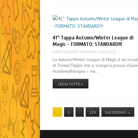
41^ Tappa Autumn/Winter League di
Magic – FORMATO: STANDARD!!!
GAMES ACADEMY BOLOGNA
/
19/12/2013
La Autumn/Winter League di Magic è un circui
di Tornei/Tappe che si svolgerà presso il:Ga
AcademyBologna – via…
LEGGI TUTTO »
1
2
…
229
SUCCESSIVO
→