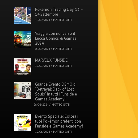
Pokémon Trading Day: 13 –
14 Settembre
10/09/2024
/
MATTEO GATTI
Viaggia con noi verso il
Lucca Comics & Games
2024
06/09/2024
/
MATTEO GATTI
MARVEL X FUNSIDE
19/07/2024
/
MATTEO GATTI
Grande Evento DEMO di
“Betrayal: Deck of Lost
Souls” in tutti i Funside e
Games Academy!
26/06/2024
/
MATTEO GATTI
Evento Speciale: Colora i
tuoi Pokémon preferiti con
Funside e Games Academy!
12/06/2024
/
MATTEO GATTI