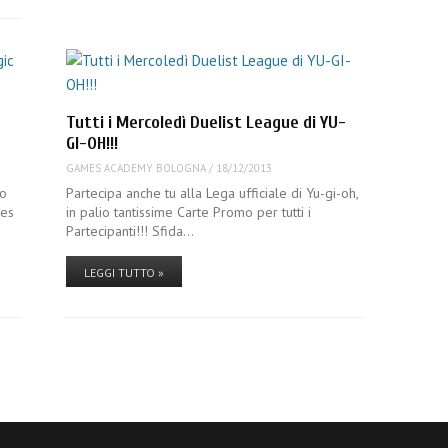
Tutti i Mercoledì Duelist League di YU-
GI-OH!!!
GAMES ACADEMY BOLOGNA
/
18/12/2013
to
Partecipa anche tu alla Lega ufficiale di Yu-gi-oh,
mes
in palio tantissime Carte Promo per tutti i
Partecipanti!!! Sfida…
LEGGI TUTTO »