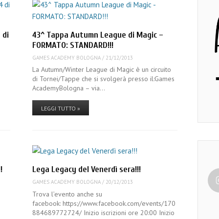
 di
43^ Tappa Autumn League di Magic –
FORMATO: STANDARD!!!
GAMES ACADEMY BOLOGNA
/
21/12/2013
La Autumn/Winter League di Magic è un circuito
di Tornei/Tappe che si svolgerà presso il:Games
AcademyBologna – via…
LEGGI TUTTO »
!
Lega Legacy del Venerdì sera!!!
GAMES ACADEMY BOLOGNA
/
20/12/2013
Trova l’evento anche su
facebook: https://www.facebook.com/events/170
884689772724/ Inizio iscrizioni ore 20:00 Inizio