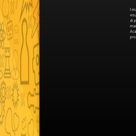
I m
vis
di 
mar
Aca
pro