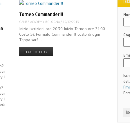
ISC
Torneo Commander!!!
No
GAMES ACADEMY BOLOGNA
/
19/12/2013
ta
Inizio iscrizioni ore 20:30 Inizio Torneo ore 21:00
Costo 5€ Formato Commander Il costo di ogni
Co
Tappa sarà…
LEGGI TUTTO »
i
Ema
hp?
&vir
Iscr
y_i
dell
Priv
p?
Potr
&vir
y_i
iedi