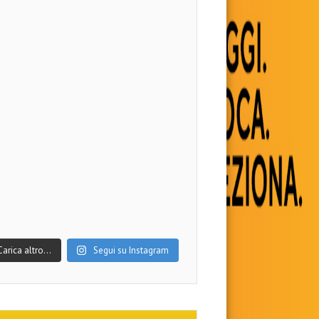
Carica altro…
Segui su Instagram