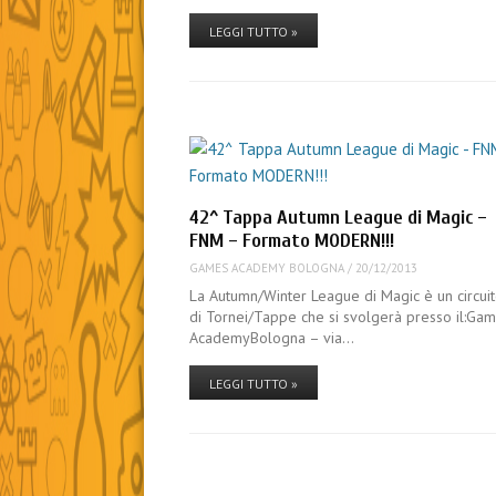
LEGGI TUTTO »
42^ Tappa Autumn League di Magic –
FNM – Formato MODERN!!!
GAMES ACADEMY BOLOGNA
/
20/12/2013
La Autumn/Winter League di Magic è un circui
di Tornei/Tappe che si svolgerà presso il:Ga
AcademyBologna – via…
LEGGI TUTTO »