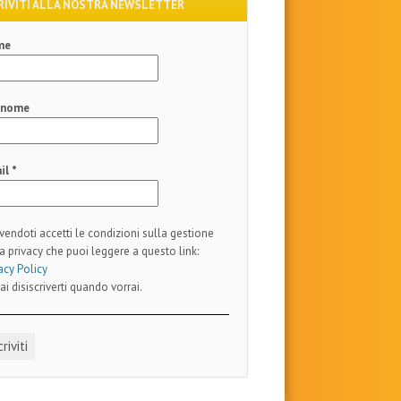
RIVITI ALLA NOSTRA NEWSLETTER
me
gnome
il
*
ivendoti accetti le condizioni sulla gestione
a privacy che puoi leggere a questo link:
acy Policy
ai disiscriverti quando vorrai.