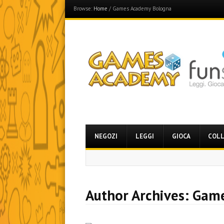
Browse:
Home
/
Games Academy Bologna
Games Academy
Join the Fun Side!
Menu
Skip
NEGOZI
LEGGI
GIOCA
COLL
to
content
Author Archives:
Game