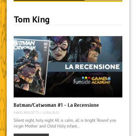
content
Tom King
Batman/Catwoman #1 – La Recensione
FABIO RENZETTI
/
11/06/2021
Silent night, holy night All is calm, all is bright ‘Round yon
virgin Mother and Child Holy infant…