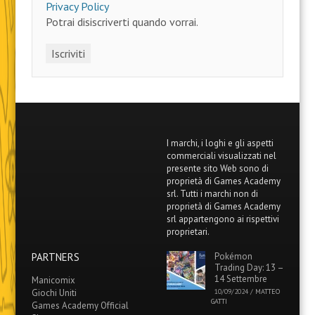
Privacy Policy
Potrai disiscriverti quando vorrai.
I marchi, i loghi e gli aspetti
commerciali visualizzati nel
presente sito Web sono di
proprietà di Games Academy
srl. Tutti i marchi non di
proprietà di Games Academy
srl appartengono ai rispettivi
proprietari.
PARTNERS
Pokémon
Trading Day: 13 –
14 Settembre
Manicomix
Giochi Uniti
10/09/2024
/
MATTEO
GATTI
Games Academy Official