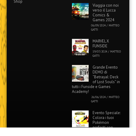
Shop
Viaggia con noi
verso il Lucca
Comics &
Games 2024
06/09/2024
/
MATTEO
GATTI
MARVEL X
FUNSIDE
19/07/2024
/
MATTEO
GATTI
Grande Evento
DEMO di
“Betrayal: Deck
of Lost Souls” in
tutti i Funside e Games
Academy!
26/06/2024
/
MATTEO
GATTI
Evento Speciale:
Colora i tuoi
Pokémon
preferiti con
Funside e Games Academy!