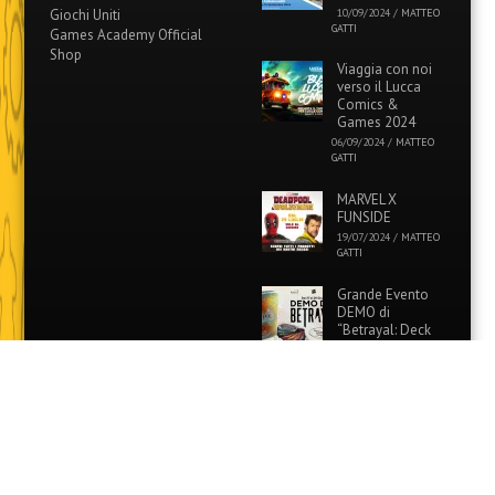
Giochi Uniti
10/09/2024
/
MATTEO
GATTI
Games Academy Official
Shop
Viaggia con noi
verso il Lucca
Comics &
Games 2024
06/09/2024
/
MATTEO
GATTI
MARVEL X
FUNSIDE
19/07/2024
/
MATTEO
GATTI
Grande Evento
DEMO di
“Betrayal: Deck
of Lost Souls” in
tutti i Funside e Games
Academy!
26/06/2024
/
MATTEO
GATTI
Evento Speciale:
Colora i tuoi