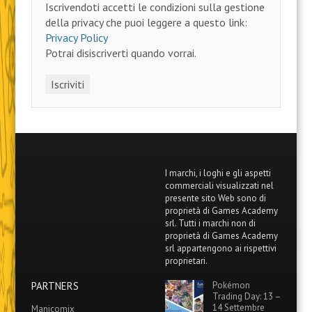
Iscrivendoti accetti le condizioni sulla gestione
della privacy che puoi leggere a questo link:
Privacy Policy
Potrai disiscriverti quando vorrai.
I marchi, i loghi e gli aspetti
commerciali visualizzati nel
presente sito Web sono di
proprietà di Games Academy
srl. Tutti i marchi non di
proprietà di Games Academy
srl appartengono ai rispettivi
proprietari.
PARTNERS
Pokémon
Trading Day: 13 –
14 Settembre
Manicomix