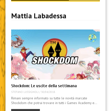
content
Mattia Labadessa
Shockdom: Le uscite della settimana
STEFANO LUSSIGNOLI
/
30/04/2018
Rimani sempre informato su tutte le novità marcate
Shockdom che potrai trovare in tutti i Games Academy e…