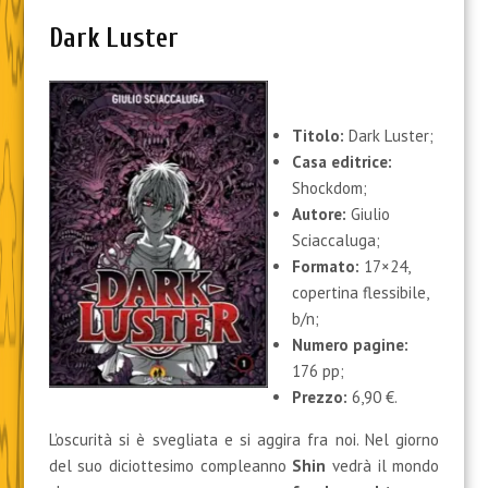
Dark Luster
Titolo:
Dark Luster;
Casa editrice:
Shockdom;
Autore:
Giulio
Sciaccaluga;
Formato:
17×24,
copertina flessibile,
b/n;
Numero pagine:
176 pp;
Prezzo:
6,90 €.
L’oscurità si è svegliata e si aggira fra noi. Nel giorno
del suo diciottesimo compleanno
Shin
vedrà il mondo