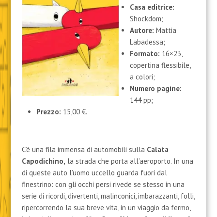
Casa editrice:
Shockdom;
Autore:
Mattia
Labadessa;
Formato:
16×23,
copertina flessibile,
a colori;
Numero pagine:
144 pp;
Prezzo:
15,00 €.
C’è una fila immensa di automobili sulla
Calata
Capodichino,
la strada che porta all’aeroporto. In una
di queste auto l’uomo uccello guarda fuori dal
finestrino: con gli occhi persi rivede se stesso in una
serie di ricordi, divertenti, malinconici, imbarazzanti, folli,
ripercorrendo la sua breve vita, in un viaggio da fermo,