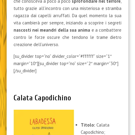
che conosceva a poco a poco
sprofondare nel terrore
,
tutto grazie all’incontro con una misteriosa e stramba
ragazza dai capelli arruffati. Da quel momento la sua
vita cambierà per sempre, iniziando a scoprire i segreti
nascosti nei meandri della sua anima
e a combattere
contro le forze oscure che tendono le trame dietro
creazione dell’universo.
[su_divider top=”no” divider_color=”#ffffff” size=”1″
margin=”10″][su_divider top=”no” size=”2″ margin=”30″]
[/su_divider]
Calata Capodichino
Titolo:
Calata
Capodichino;