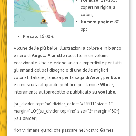
copertina rigida, a
colori;
Numero pagine:
80
pp;
Prezzo:
16,00 €.
Alcune delle più belle illustrazioni a colore e in bianco
e nero di
Angela Vianello
raccolte in un volume
eccezionale. Una selezione unica e imperdibile per tutti
gli amanti del bel disegno e di una delle migliori
colorist italiane, famosa per la saga di
Aeon,
per
Blue
e conosciuta al grande pubblico per l’anime
White,
interamente autoprodotto e pubblicato su
youtube.
[su_divider top=”no” divider_color=”#ffffff” size=”1″
margin=”10″][su_divider top=”no” size=”2″ margin=”30″]
[/su_divider]
Non vi rimane quindi che passare nel vostro
Games