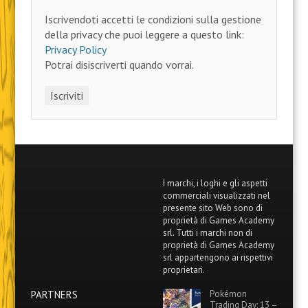
Iscrivendoti accetti le condizioni sulla gestione
della privacy che puoi leggere a questo link:
Privacy Policy
Potrai disiscriverti quando vorrai.
I marchi, i loghi e gli aspetti
commerciali visualizzati nel
presente sito Web sono di
proprietà di Games Academy
srl. Tutti i marchi non di
proprietà di Games Academy
srl appartengono ai rispettivi
proprietari.
PARTNERS
Pokémon
Trading Day: 13 –