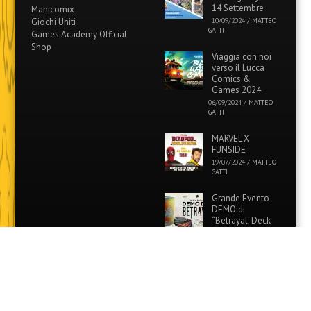
14 Settembre
Manicomix
Giochi Uniti
10/09/2024
/
MATTEO
GATTI
Games Academy Official
Shop
Viaggia con noi
verso il Lucca
Comics &
Games 2024
06/09/2024
/
MATTEO
GATTI
MARVEL X
FUNSIDE
19/07/2024
/
MATTEO
GATTI
Grande Evento
DEMO di
“Betrayal: Deck
of Lost Souls” in
tutti i Funside e Games
Academy!
26/06/2024
/
MATTEO
GATTI
Evento Speciale: