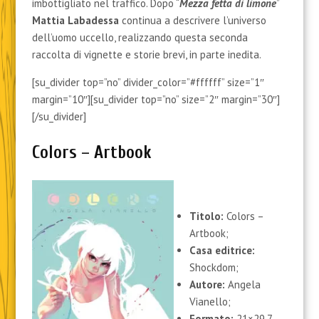
imbottigliato nel traffico. Dopo “
Mezza fetta di limone
”
Mattia Labadessa
continua a descrivere l’universo
dell’uomo uccello, realizzando questa seconda
raccolta di vignette e storie brevi, in parte inedita.
[su_divider top=”no” divider_color=”#ffffff” size=”1″
margin=”10″][su_divider top=”no” size=”2″ margin=”30″]
[/su_divider]
Colors – Artbook
Titolo:
Colors –
Artbook;
Casa editrice:
Shockdom;
Autore:
Angela
Vianello;
Formato:
21×29,7,