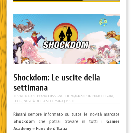
content
Shockdom: Le uscite della
settimana
INSERITO DA
STEFANO LUSSIGNOLI
IL
30/04/2018
IN
FUMETTI VARI
,
LEGGI
,
NOVITÀ DELLA SETTIMANA
| VISITE
Rimani sempre informato su tutte le novità marcate
Shockdom
che potrai trovare in tutti i
Games
Academy
e
Funside d’Italia: