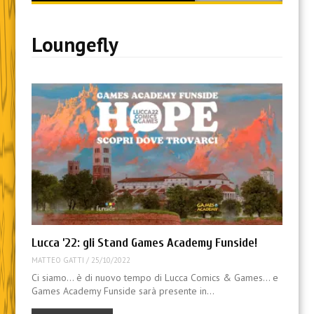
content
Loungefly
Lucca ’22: gli Stand Games Academy Funside!
MATTEO GATTI
/
25/10/2022
Ci siamo… è di nuovo tempo di Lucca Comics & Games… e
Games Academy Funside sarà presente in…