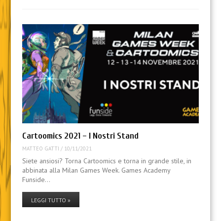
Cartoomics 2021 – I Nostri Stand
MATTEO GATTI
/
10/11/2021
Siete ansiosi? Torna Cartoomics e torna in grande stile, in
abbinata alla Milan Games Week. Games Academy
Funside…
LEGGI TUTTO »