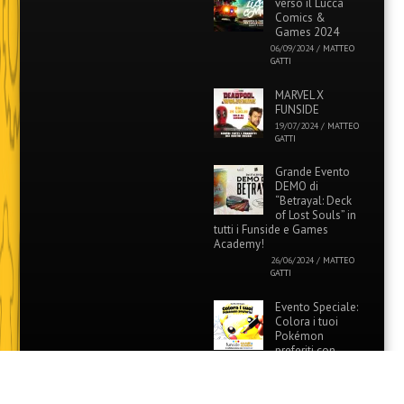
verso il Lucca
Comics &
Games 2024
06/09/2024
/
MATTEO
GATTI
MARVEL X
FUNSIDE
19/07/2024
/
MATTEO
GATTI
Grande Evento
DEMO di
“Betrayal: Deck
of Lost Souls” in
tutti i Funside e Games
Academy!
26/06/2024
/
MATTEO
GATTI
Evento Speciale:
Colora i tuoi
Pokémon
preferiti con
Funside e Games Academy!
12/06/2024
/
MATTEO
GATTI