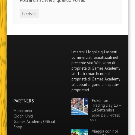
Potrai disiscriverti quando vorrai.
I marchi, i loghi e gli aspetti
commerciali visualizzati nel
presente sito Web sono di
proprietà di Games Academy
srl. Tutti i marchi non di
proprietà di Games Academy
srl appartengono ai rispettivi
proprietari.
PARTNERS
Pokémon
Trading Day: 13 –
14 Settembre
Manicomix
Giochi Uniti
10/09/2024
/
MATTEO
GATTI
Games Academy Official
Shop
Viaggia con noi