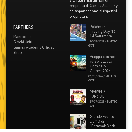
srl. Tutti i marchi non di
proprietà di Games Academy
srl appartengono ai rispettivi
proprietari.
PARTNERS
Pokémon
Trading Day: 13 –
14 Settembre
Manicomix
Giochi Uniti
10/09/2024
/
MATTEO
GATTI
Games Academy Official
Shop
Viaggia con noi
verso il Lucca
Comics &
Games 2024
06/09/2024
/
MATTEO
GATTI
MARVEL X
FUNSIDE
19/07/2024
/
MATTEO
GATTI
Grande Evento
DEMO di
“Betrayal: Deck
of Lost Souls” in