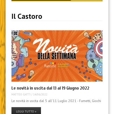
content
Il Castoro
Le novità in uscita dal 13 al 19 Giugno 2022
MATTEO GATTI
/
14/06/2022
Le novità in uscita dal 5 all'11 Luglio 2021 - Fumetti, Giochi
LEGGI TUTTO »