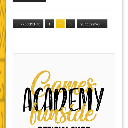
←
PRECEDENTE
1
2
3
SUCCESSIVO
→