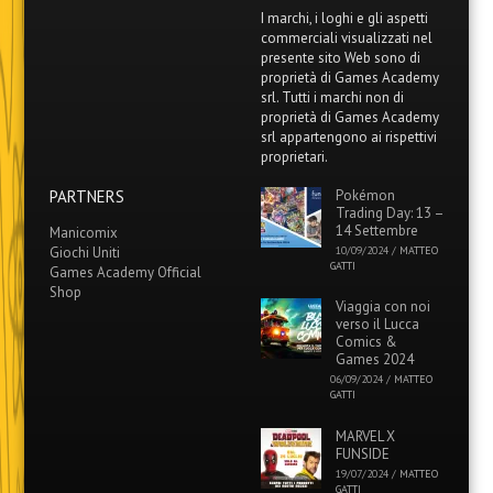
I marchi, i loghi e gli aspetti
commerciali visualizzati nel
presente sito Web sono di
proprietà di Games Academy
srl. Tutti i marchi non di
proprietà di Games Academy
srl appartengono ai rispettivi
proprietari.
PARTNERS
Pokémon
Trading Day: 13 –
14 Settembre
Manicomix
Giochi Uniti
10/09/2024
/
MATTEO
GATTI
Games Academy Official
Shop
Viaggia con noi
verso il Lucca
Comics &
Games 2024
06/09/2024
/
MATTEO
GATTI
MARVEL X
FUNSIDE
19/07/2024
/
MATTEO
GATTI