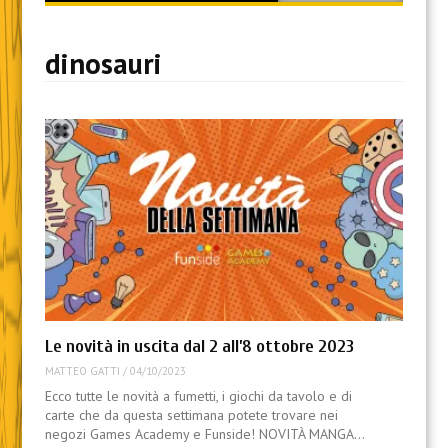
content
dinosauri
Le novità in uscita dal 2 all’8 ottobre 2023
MATTEO GATTI
/
04/10/2023
Ecco tutte le novità a fumetti, i giochi da tavolo e di
carte che da questa settimana potete trovare nei
negozi Games Academy e Funside! NOVITÀ MANGA…