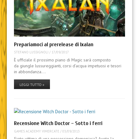
Prepariamoci al prerelease di Ixalan
STEFANO LUSSIGNOLI
/
17/09/2017
È ufficiale il prossimo piano di Magic sarà composto
da giungle lussureggianti, corsi d’acqua impetuosi e tesori
in abbondanza.…
LEGGI TUTTO »
Recensione Witch Doctor – Sotto i ferri
GAMES ACADEMY VIMERCATE
/
03/09/2013
Siete vittima di una possessione demoniaca? Avete la