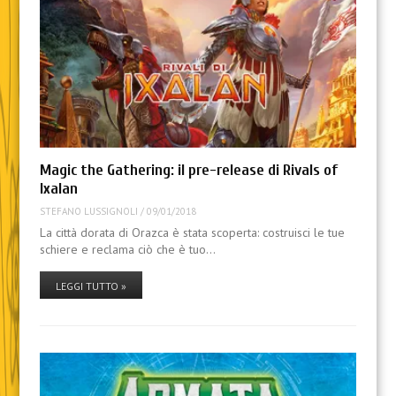
Magic the Gathering: il pre-release di Rivals of
Ixalan
STEFANO LUSSIGNOLI
/
09/01/2018
La città dorata di Orazca è stata scoperta: costruisci le tue
schiere e reclama ciò che è tuo…
LEGGI TUTTO »