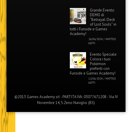
Grande Evento
DEMO di
“Betrayal: Deck
of Lost Souls” in
tutti i Funside e Games
Academy!
26/06/2024
/
MATTEO
GATTI
Evento Speciale:
Colora i tuoi
Pokémon
preferiti con
Funside e Games Academy!
12/06/2024
/
MATTEO
GATTI
©2013 Games Academy srl - PARTITA IVA: 03077671208 - Via IV
Novembre 14, S.Zeno Naviglio (BS)
Menu