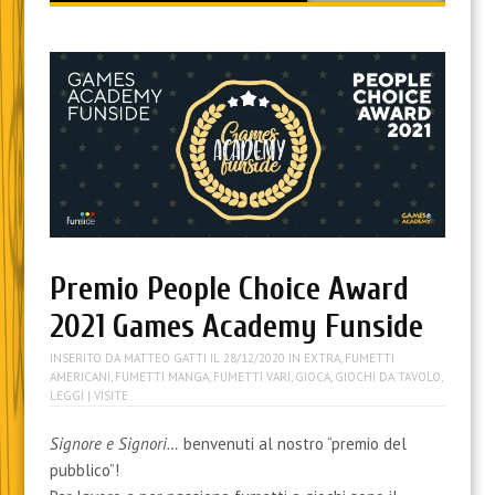
content
Premio People Choice Award
2021 Games Academy Funside
INSERITO DA
MATTEO GATTI
IL
28/12/2020
IN
EXTRA
,
FUMETTI
AMERICANI
,
FUMETTI MANGA
,
FUMETTI VARI
,
GIOCA
,
GIOCHI DA TAVOLO
,
LEGGI
| VISITE
Signore e Signori…
benvenuti al nostro “premio del
pubblico”!