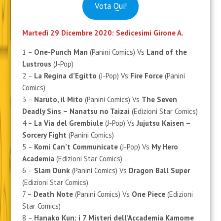
Vota Qui!
Martedì 29 Dicembre 2020: Sedicesimi Girone A.
1
–
One-Punch Man
(Panini Comics) Vs
Land of the
Lustrous
(J-Pop)
2 –
La Regina d’Egitto
(J-Pop) Vs
Fire Force
(Panini
Comics)
3 –
Naruto, il Mito
(Panini Comics) Vs
The Seven
Deadly Sins – Nanatsu no Taizai
(Edizioni Star Comics)
4 –
La Via del Grembiule
(J-Pop) Vs
Jujutsu Kaisen –
Sorcery Fight
(Panini Comics)
5 –
Komi Can’t Communicate
(J-Pop) Vs
My Hero
Academia
(Edizioni Star Comics)
6 –
Slam Dunk
(Panini Comics) Vs
Dragon Ball Super
(Edizioni Star Comics)
7 –
Death Note
(Panini Comics) Vs
One Piece
(Edizioni
Star Comics)
8 –
Hanako Kun: i 7 Misteri dell’Accademia Kamome