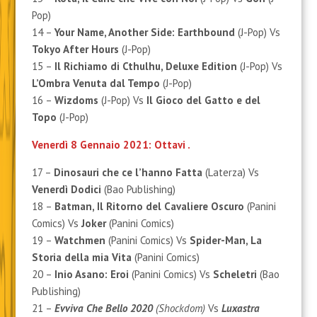
Pop)
14 –
Your Name, Another Side: Earthbound
(J-Pop) Vs
Tokyo After Hours
(J-Pop)
15 –
Il Richiamo di Cthulhu, Deluxe Edition
(J-Pop) Vs
L’Ombra Venuta dal Tempo
(J-Pop)
16 –
Wizdoms
(J-Pop) Vs
Il Gioco del Gatto e del
Topo
(J-Pop)
Venerdì 8 Gennaio 2021: Ottavi .
17 –
Dinosauri che ce l’hanno Fatta
(Laterza) Vs
Venerdì Dodici
(Bao Publishing)
18 –
Batman, Il Ritorno del Cavaliere Oscuro
(Panini
Comics) Vs
Joker
(Panini Comics)
19 –
Watchmen
(Panini Comics) Vs
Spider-Man, La
Storia della mia Vita
(Panini Comics)
20 –
Inio Asano: Eroi
(Panini Comics) Vs
Scheletri
(Bao
Publishing)
21 –
Evviva Che Bello 2020
(Shockdom)
Vs
Luxastra