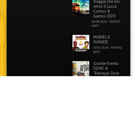
Viaggia con noi
verso il Lucca
Comics &
Games 2024
06/09/2024
/
MATTEO
GATTI
MARVEL X
FUNSIDE
19/07/2024
/
MATTEO
GATTI
Grande Evento
DEMO di
“Betrayal: Deck
of Lost Souls” in
tutti i Funside e Games
Academy!
26/06/2024
/
MATTEO
GATTI
Evento Speciale:
Colora i tuoi
Pokémon
preferiti con
Funside e Games Academy!
12/06/2024
/
MATTEO