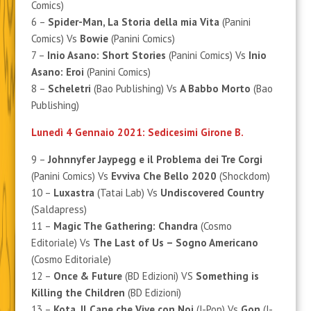
Comics)
6 –
Spider-Man, La Storia della mia Vita
(Panini
Comics) Vs
Bowie
(Panini Comics)
7 –
Inio Asano: Short Stories
(Panini Comics) Vs
Inio
Asano: Eroi
(Panini Comics)
8 –
Scheletri
(Bao Publishing) Vs
A Babbo Morto
(Bao
Publishing)
Lunedì 4 Gennaio 2021: Sedicesimi Girone B.
9 –
Johnnyfer Jaypegg e il Problema dei Tre Corgi
(Panini Comics) Vs
Evviva Che Bello 2020
(Shockdom)
10 –
Luxastra
(Tatai Lab) Vs
Undiscovered Country
(Saldapress)
11 –
Magic The Gathering: Chandra
(Cosmo
Editoriale) Vs
The Last of Us – Sogno Americano
(Cosmo Editoriale)
12 –
Once & Future
(BD Edizioni) VS
Something is
Killing the Children
(BD Edizioni)
13 –
Kota, Il Cane che Vive con Noi
(J-Pop) Vs
Gon
(J-