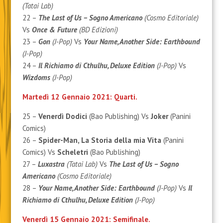
(Tatai Lab)
22 –
The Last of Us – Sogno Americano
(Cosmo Editoriale)
Vs
Once & Future
(BD Edizioni)
23 –
Gon
(J-Pop)
Vs
Your Name, Another Side: Earthbound
(J-Pop)
24 –
Il Richiamo di Cthulhu, Deluxe Edition
(J-Pop)
Vs
Wizdoms
(J-Pop)
Martedì 12 Gennaio 2021: Quarti.
25 –
Venerdì Dodici
(Bao Publishing) Vs
Joker
(Panini
Comics)
26 –
Spider-Man, La Storia della mia Vita
(Panini
Comics) Vs
Scheletri
(Bao Publishing)
27 –
Luxastra
(Tatai Lab)
Vs
The Last of Us – Sogno
Americano
(Cosmo Editoriale)
28 –
Your Name, Another Side: Earthbound
(J-Pop)
Vs
Il
Richiamo di Cthulhu, Deluxe Edition
(J-Pop)
Venerdì 15 Gennaio 2021: Semifinale.