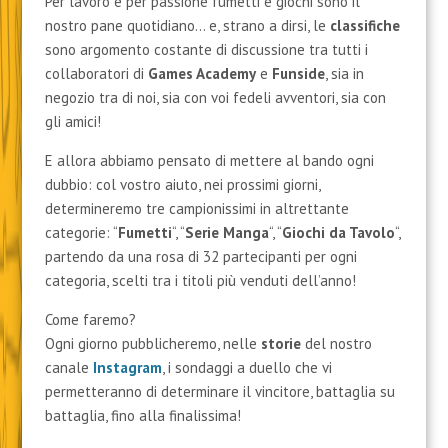
Per lavoro e per passione fumetti e giochi sono il
nostro pane quotidiano… e, strano a dirsi, le
classifiche
sono argomento costante di discussione tra tutti i
collaboratori di
Games Academy
e
Funside
, sia in
negozio tra di noi, sia con voi fedeli avventori, sia con
gli amici!
E allora abbiamo pensato di mettere al bando ogni
dubbio: col vostro aiuto, nei prossimi giorni,
determineremo tre campionissimi in altrettante
categorie: “
Fumetti
“, “
Serie Manga
“, “
Giochi da Tavolo
“,
partendo da una rosa di 32 partecipanti per ogni
categoria, scelti tra i titoli più venduti dell’anno!
Come faremo?
Ogni giorno pubblicheremo, nelle
storie
del nostro
canale
Instagram
, i sondaggi a duello che vi
permetteranno di determinare il vincitore, battaglia su
battaglia, fino alla finalissima!