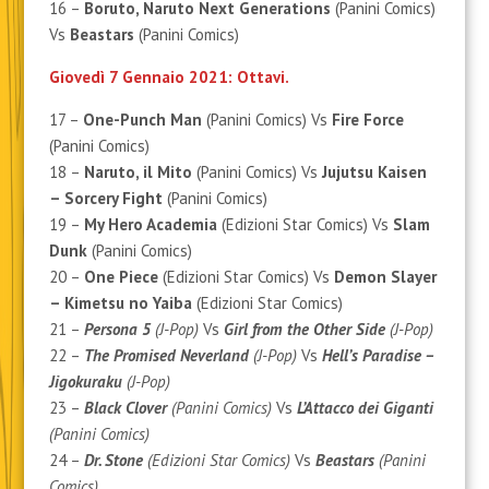
16 –
Boruto, Naruto Next Generations
(Panini Comics)
Vs
Beastars
(Panini Comics)
Giovedì 7 Gennaio 2021: Ottavi.
17 –
One-Punch Man
(Panini Comics) Vs
Fire Force
(Panini Comics)
18 –
Naruto, il Mito
(Panini Comics) Vs
Jujutsu Kaisen
– Sorcery Fight
(Panini Comics)
19 –
My Hero Academia
(Edizioni Star Comics) Vs
Slam
Dunk
(Panini Comics)
20 –
One Piece
(Edizioni Star Comics) Vs
Demon Slayer
– Kimetsu no Yaiba
(Edizioni Star Comics)
21 –
Persona 5
(J-Pop)
Vs
Girl from the Other Side
(J-Pop)
22 –
The Promised Neverland
(J-Pop)
Vs
Hell’s Paradise –
Jigokuraku
(J-Pop)
23 –
Black Clover
(Panini Comics)
Vs
L’Attacco dei Giganti
(Panini Comics)
24 –
Dr. Stone
(Edizioni Star Comics)
Vs
Beastars
(Panini
Comics)