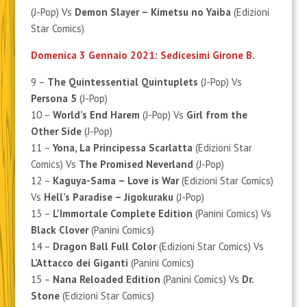
(J-Pop) Vs
Demon Slayer – Kimetsu no Yaiba
(Edizioni
Star Comics)
Domenica 3 Gennaio 2021: Sedicesimi Girone B.
9 –
The Quintessential Quintuplets
(J-Pop) Vs
Persona 5
(J-Pop)
10 –
World’s End Harem
(J-Pop) Vs
Girl from the
Other Side
(J-Pop)
11 –
Yona, La Principessa Scarlatta
(Edizioni Star
Comics) Vs
The Promised Neverland
(J-Pop)
12 –
Kaguya-Sama – Love is War
(Edizioni Star Comics)
Vs
Hell’s Paradise – Jigokuraku
(J-Pop)
13 –
L’Immortale Complete Edition
(Panini Comics) Vs
Black Clover
(Panini Comics)
14 –
Dragon Ball Full Color
(Edizioni Star Comics) Vs
L’Attacco dei Giganti
(Panini Comics)
15 –
Nana Reloaded Edition
(Panini Comics) Vs
Dr.
Stone
(Edizioni Star Comics)