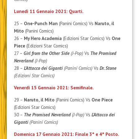
Lunedì 11 Gennaio 2021: Quarti.
25 –
One-Punch Man
(Panini Comics) Vs
Naruto, il
Mito
(Panini Comics)
26 –
My Hero Academia
(Edizioni Star Comics) Vs
One
Piece
(Edizioni Star Comics)
27 –
Girl from the Other Side
(J-Pop)
Vs
The Promised
Neverland
(J-Pop)
28 –
L’Attacco dei Giganti
(Panini Comics)
Vs
Dr. Stone
(Edizioni Star Comics)
Venerdì 15 Gennaio 2021: Semifinale.
29 –
Naruto, il Mito
(Panini Comics) Vs
One Piece
(Edizioni Star Comics)
30 –
The Promised Neverland
(J-Pop)
Vs
L’Attacco dei
Giganti
(Panini Comics)
Domenica 17 Gennaio 2021: Finale 3° e 4° Posto.