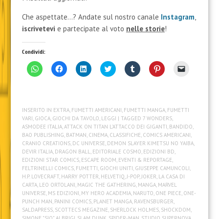
Che aspettate…? Andate sul nostro canale
Instagram
,
iscrivetevi
e partecipate al voto
nelle storie
!
Condividi:
F
F
F
F
F
F
F
a
a
a
a
a
a
a
i
i
i
i
i
i
i
c
c
c
c
c
c
c
l
l
l
l
l
l
l
i
i
i
i
i
i
i
c
c
c
c
c
c
c
INSERITO IN
EXTRA
,
FUMETTI AMERICANI
,
FUMETTI MANGA
,
FUMETTI
p
p
q
q
q
q
p
e
e
u
u
u
u
e
VARI
,
GIOCA
,
GIOCHI DA TAVOLO
,
LEGGI
| TAGGED
7 WONDERS
,
r
r
i
i
i
i
r
ASMODEE ITALIA
,
ATTACK ON TITAN L'ATTACCO DEI GIGANTI
,
BANDIDO
,
c
c
p
p
p
p
i
BAO PUBLISHING
,
BATMAN
,
CINEMA
,
CLASSIFICHE
,
COMICS AMERICANI
,
o
o
e
e
e
e
n
n
n
r
r
r
r
v
CRANIO CREATIONS
,
DC UNIVERSE
,
DEMON SLAYER KIMETSU NO YAIBA
,
d
d
c
c
c
c
i
DEVIR ITALIA
,
DRAGON BALL
,
EDITORIALE COSMO
,
EDIZIONI BD
,
i
i
o
o
o
o
a
EDIZIONI STAR COMICS
,
ESCAPE ROOM
,
EVENTI & REPORTAGE
,
v
v
n
n
n
n
r
i
i
d
d
d
d
e
FELTRINELLI COMICS
,
FUMETTI
,
GIOCHI UNITI
,
GIUSEPPE CAMUNCOLI
,
d
d
i
i
i
i
u
H.P. LOVECRAFT
,
HARRY POTTER
,
HELVETIQ
,
J-POP
,
JOKER
,
LA CASA DI
e
e
v
v
v
v
n
CARTA
,
LEO ORTOLANI
,
MAGIC THE GATHERING
,
MANGA
,
MARVEL
r
r
i
i
i
i
l
UNIVERSE
,
MS EDIZIONI
,
MY HERO ACADEMIA
,
NARUTO
,
ONE PIECE
,
ONE-
e
e
d
d
d
d
i
s
s
e
e
e
e
n
PUNCH MAN
,
PANINI COMICS
,
PLANET MANGA
,
RAVENSBURGER
,
u
u
r
r
r
r
k
SALDAPRESS
,
SCOTTECS MEGAZINE
,
SHERLOCK HOLMES
,
SHOCKDOM
,
W
F
e
e
e
e
a
SIMONE "SIO" ALBRIGI
,
SLAM DUNK
,
SPIDER-MAN
,
STUDIO SUPERNOVA