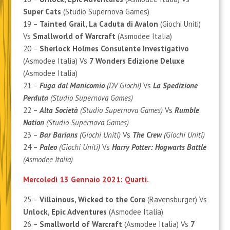
Super Cats
(Studio Supernova Games)
19 –
Tainted Grail, La Caduta di Avalon
(Giochi Uniti)
Vs
Smallworld of Warcraft
(Asmodee Italia)
20 –
Sherlock Holmes Consulente Investigativo
(Asmodee Italia) Vs
7 Wonders Edizione Deluxe
(Asmodee Italia)
21 –
Fuga dal Manicomio
(DV Giochi)
Vs
La Spedizione
Perduta
(Studio Supernova Games)
22 –
Alta Società
(Studio Supernova Games)
Vs
Rumble
Nation
(Studio Supernova Games)
23 –
Bar Barians
(Giochi Uniti)
Vs
The Crew
(Giochi Uniti)
24 –
Paleo
(Giochi Uniti)
Vs
Harry Potter: Hogwarts Battle
(Asmodee Italia)
Mercoledì 13 Gennaio 2021: Quarti.
25 –
Villainous, Wicked to the Core
(Ravensburger) Vs
Unlock, Epic Adventures
(Asmodee Italia)
26 –
Smallworld of Warcraft
(Asmodee Italia) Vs
7