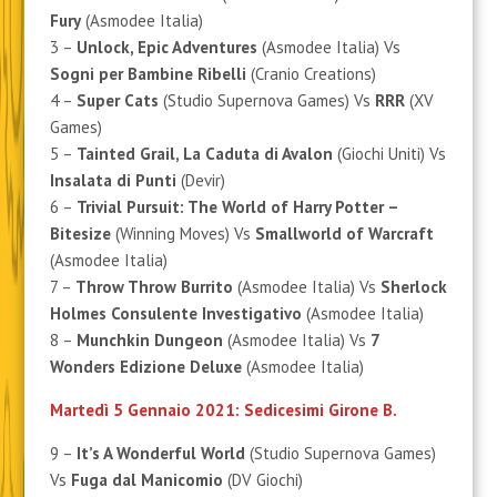
Fury
(Asmodee Italia)
3 –
Unlock, Epic Adventures
(Asmodee Italia) Vs
Sogni per Bambine Ribelli
(Cranio Creations)
4 –
Super Cats
(Studio Supernova Games) Vs
RRR
(XV
Games)
5 –
Tainted Grail, La Caduta di Avalon
(Giochi Uniti) Vs
Insalata di Punti
(Devir)
6 –
Trivial Pursuit: The World of Harry Potter –
Bitesize
(Winning Moves) Vs
Smallworld of Warcraft
(Asmodee Italia)
7 –
Throw Throw Burrito
(Asmodee Italia) Vs
Sherlock
Holmes Consulente Investigativo
(Asmodee Italia)
8 –
Munchkin Dungeon
(Asmodee Italia) Vs
7
Wonders Edizione Deluxe
(Asmodee Italia)
Martedì 5 Gennaio 2021: Sedicesimi Girone B.
9 –
It’s A Wonderful World
(Studio Supernova Games)
Vs
Fuga dal Manicomio
(DV Giochi)