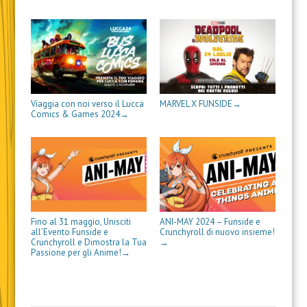
)
a
n
)
e
s
t
r
a
)
Viaggia con noi verso il Lucca
MARVEL X FUNSIDE
→
Comics & Games 2024
→
Fino al 31 maggio, Unisciti
ANI-MAY 2024 – Funside e
all’Evento Funside e
Crunchyroll di nuovo insieme!
Crunchyroll e Dimostra la Tua
→
Passione per gli Anime!
→