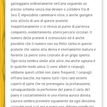
galleggiano ordinatamente nell’aria seguendo un
preciso schema senza mai deviare o collidere fra di
loro. È impossibile camminarvi oltre, o anche giungere
solo all’orlo di uno di queste praterie.
Inaspettatamente ci si ritrova al punto di partenza
compiento, evidentemente, eterni percorsi circolari. Il
numero delle praterie è sconosciuto ed è anche
possibile che il numero non sia finito. L’erba in queste
praterie che vanno alla deriva è eternamente matura e
fiorente. Le pietre sono colorate di un grigio spento.
Ogni isola sembra simile alle altre, ma anche ognuna è
in qualche modo unica. Ci sono alberi e cespugli,
sebbene questi ultimi non siano frequenti. I cespugli
offrono bacche, ma hanno tutti i loro rami esterni
coperti di spine che ne prevengano la profanazione,
salvaguardando la perfezione del piano.Il cielo del
piano è costantemente in una eterna aurora dorata.
L’aurora sembra provenire equamente da ogni direzione,
cosicchè nord, sud, est e ovest non abbiano significato.