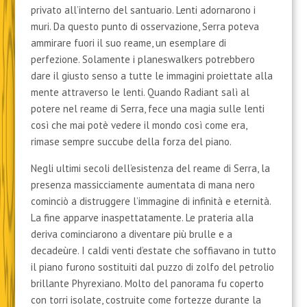
privato all’interno del santuario. Lenti adornarono i
muri. Da questo punto di osservazione, Serra poteva
ammirare fuori il suo reame, un esemplare di
perfezione. Solamente i planeswalkers potrebbero
dare il giusto senso a tutte le immagini proiettate alla
mente attraverso le lenti. Quando Radiant salì al
potere nel reame di Serra, fece una magia sulle lenti
così che mai potè vedere il mondo così come era,
rimase sempre succube della forza del piano.
Negli ultimi secoli dell’esistenza del reame di Serra, la
presenza massicciamente aumentata di mana nero
cominciò a distruggere l’immagine di infinità e eternità.
La fine apparve inaspettatamente. Le prateria alla
deriva cominciarono a diventare più brulle e a
decadeùre. I caldi venti d’estate che soffiavano in tutto
il piano furono sostituiti dal puzzo di zolfo del petrolio
brillante Phyrexiano. Molto del panorama fu coperto
con torri isolate, costruite come fortezze durante la