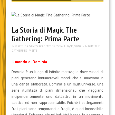
content
La Storia di Magic The
Gathering: Prima Parte
INSERITO DA
GAMES ACADEMY BRESCIA
IL
16/11/2010
IN
MAGIC THE
GATHERING
| VISITE
Il mondo di Dominia
Dominia è un luogo di infinite meraviglie dove miriadi di
piani generano innumerevoli mondi che si muovono in
una danza elaborata. Dominia è un multiuniverso, una
serie illimitata di piani dimensionali che viaggiano
indipendentemente uno dall’altro in un movimento
caotico ed non rappresentabile. Poiché i collegamenti
fra i piani sono temporanei e fragili, è quasi impossibile
viaggiarci. Soltanto alcuni individui hanno la potenza e