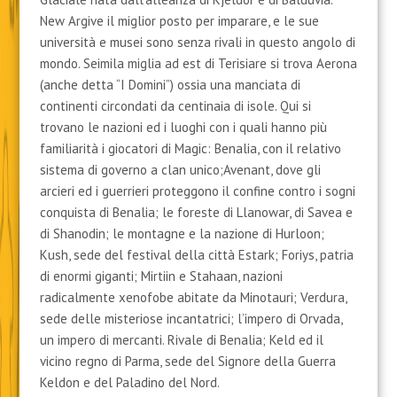
New Argive il miglior posto per imparare, e le sue
università e musei sono senza rivali in questo angolo di
mondo. Seimila miglia ad est di Terisiare si trova Aerona
(anche detta “I Domini”) ossia una manciata di
continenti circondati da centinaia di isole. Qui si
trovano le nazioni ed i luoghi con i quali hanno più
familiarità i giocatori di Magic: Benalia, con il relativo
sistema di governo a clan unico;Avenant, dove gli
arcieri ed i guerrieri proteggono il confine contro i sogni
conquista di Benalia; le foreste di Llanowar, di Savea e
di Shanodin; le montagne e la nazione di Hurloon;
Kush, sede del festival della città Estark; Foriys, patria
di enormi giganti; Mirtiin e Stahaan, nazioni
radicalmente xenofobe abitate da Minotauri; Verdura,
sede delle misteriose incantatrici; l’impero di Orvada,
un impero di mercanti. Rivale di Benalia; Keld ed il
vicino regno di Parma, sede del Signore della Guerra
Keldon e del Paladino del Nord.