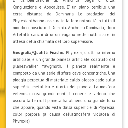
E’ l’ambientazione di: Antichità, Saga di Urza,
Congiunzione e Apocalisse. E’ un piano terribile una
certa distanza da Dominaria. Le predazioni dei
Phyrexiani hanno assicurato la loro notorietà in tutto il
mondo conosciuto di Dominia. Anche su Dominaria, i loro
Artefatti carichi di orrori vagano nelle notti scure, in
attesa della chiamata del loro supervisore.
Geografia/Qualità Fisiche
:
Phyrexia, o ultimo inferno
artificiale, è un grande pianeta artificiale costruito dal
planeswalker Yawgmoth. Il pianeta realmente è
composto da una serie di sfere cave concentriche. Una
pioggia perpetua di materiale caldo oleoso cade sulla
superficie metallica e ritorta del pianeta. L’atmosfera
velenosa crea grandi nubi di cenere e veleno che
oscuro la terra. Il pianeta ha almeno una grande luna
che appare, quando vista dalla superficie di Phyrexia,
color porpora (a causa dell’atmosfera violacea di
Phyrexia).