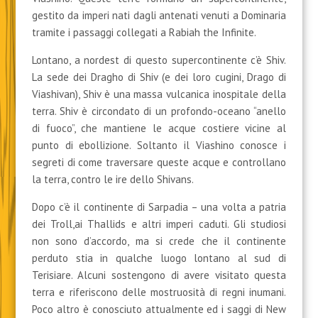
gestito da imperi nati dagli antenati venuti a Dominaria
tramite i passaggi collegati a Rabiah the Infinite.
Lontano, a nordest di questo supercontinente c’è Shiv.
La sede dei Dragho di Shiv (e dei loro cugini, Drago di
Viashivan), Shiv è una massa vulcanica inospitale della
terra. Shiv è circondato di un profondo-oceano “anello
di fuoco”, che mantiene le acque costiere vicine al
punto di ebollizione. Soltanto il Viashino conosce i
segreti di come traversare queste acque e controllano
la terra, contro le ire dello Shivans.
Dopo c’è il continente di Sarpadia – una volta a patria
dei Troll,ai Thallids e altri imperi caduti. Gli studiosi
non sono d’accordo, ma si crede che il continente
perduto stia in qualche luogo lontano al sud di
Terisiare. Alcuni sostengono di avere visitato questa
terra e riferiscono delle mostruosità di regni inumani.
Poco altro è conosciuto attualmente ed i saggi di New