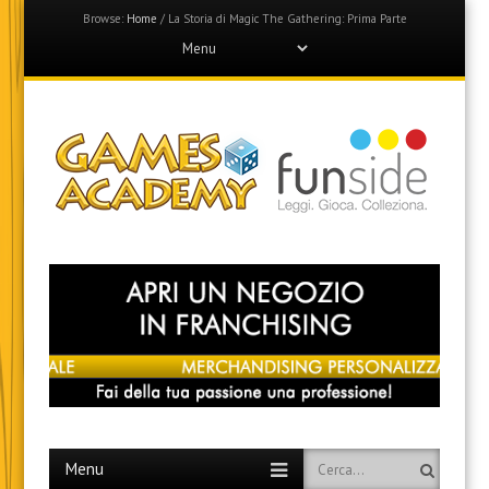
Browse:
Home
/
La Storia di Magic The Gathering: Prima Parte
Menu
Skip
to
content
Games Academy
Join the Fun Side!
Menu
Skip
Search
to