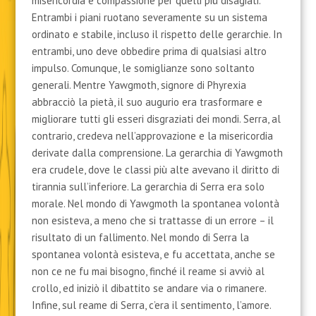
misericordia e compassione per quelli più disagiati.
Entrambi i piani ruotano severamente su un sistema
ordinato e stabile, incluso il rispetto delle gerarchie. In
entrambi, uno deve obbedire prima di qualsiasi altro
impulso. Comunque, le somiglianze sono soltanto
generali. Mentre Yawgmoth, signore di Phyrexia
abbracciò la pietà, il suo augurio era trasformare e
migliorare tutti gli esseri disgraziati dei mondi. Serra, al
contrario, credeva nell’approvazione e la misericordia
derivate dalla comprensione. La gerarchia di Yawgmoth
era crudele, dove le classi più alte avevano il diritto di
tirannia sull’inferiore. La gerarchia di Serra era solo
morale. Nel mondo di Yawgmoth la spontanea volontà
non esisteva, a meno che si trattasse di un errore – il
risultato di un fallimento. Nel mondo di Serra la
spontanea volontà esisteva, e fu accettata, anche se
non ce ne fu mai bisogno, finché il reame si avviò al
crollo, ed iniziò il dibattito se andare via o rimanere.
Infine, sul reame di Serra, c’era il sentimento, l’amore.