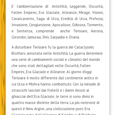
E’ l’ambientazione di: Antichità, Leggende, Oscurità,
Fallen Empires, Era Glaciale, Alleanze, Mirage, Visioni,
Cavalcavento, Saga di Urza, Eredità di Urza, Profezia,
Invasione, Congiunzione, Apocalisse, Odissea, Tormento,
e Sentenza, comprende anche Terisiare, Aerona,
Corondor, Jamuraa, Shiv, Sarpadia e Otaria.
A disturbare Terisiare fu la guerra dei Cataclysmic
Brothers annotata nelle Antichità. La guerra determinò
una serie di cambiamenti sociali e climatici del mondo
che sono stati dettagliati nelle Oscurità, Fallen
Empires, Era Glaciale e Alleanze. Al giorno d’oggi
Terisiare è molto differente dal continente antico in
cui Urza e Mishra hanno combattuto. Con la miriade di
strascichi lasciati dai fratelli e i danni dovuti ai
ghiacciai dell’Era Glaciale, le terre si sono divisi in
quattro masse distinte della terra. La più notevole di
questi è New Argive, una civilizzazione post-Era
Glaciale nata dall’alleanza di Kjeldor e di Balduvia.