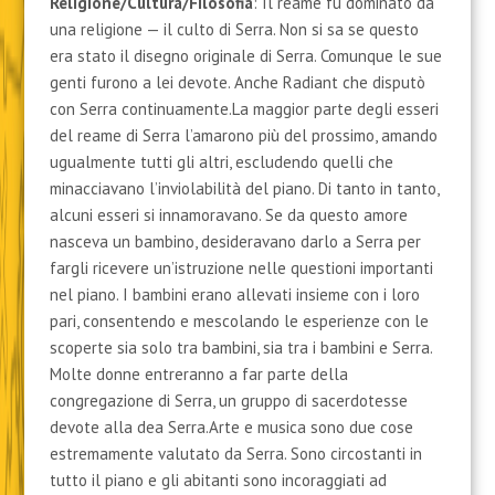
Religione/Cultura/Filosofia
: Il reame fu dominato da
una religione — il culto di Serra. Non si sa se questo
era stato il disegno originale di Serra. Comunque le sue
genti furono a lei devote. Anche Radiant che disputò
con Serra continuamente.La maggior parte degli esseri
del reame di Serra l’amarono più del prossimo, amando
ugualmente tutti gli altri, escludendo quelli che
minacciavano l’inviolabilità del piano. Di tanto in tanto,
alcuni esseri si innamoravano. Se da questo amore
nasceva un bambino, desideravano darlo a Serra per
fargli ricevere un’istruzione nelle questioni importanti
nel piano. I bambini erano allevati insieme con i loro
pari, consentendo e mescolando le esperienze con le
scoperte sia solo tra bambini, sia tra i bambini e Serra.
Molte donne entreranno a far parte della
congregazione di Serra, un gruppo di sacerdotesse
devote alla dea Serra.Arte e musica sono due cose
estremamente valutato da Serra. Sono circostanti in
tutto il piano e gli abitanti sono incoraggiati ad