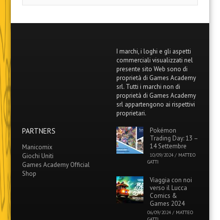
I marchi, i loghi e gli aspetti
commerciali visualizzati nel
presente sito Web sono di
proprietà di Games Academy
srl. Tutti i marchi non di
proprietà di Games Academy
srl appartengono ai rispettivi
proprietari.
PARTNERS
Pokémon
Trading Day: 13 –
14 Settembre
Manicomix
Giochi Uniti
10/09/2024
/
MATTEO
GATTI
Games Academy Official
Shop
Viaggia con noi
verso il Lucca
Comics &
Games 2024
06/09/2024
/
MATTEO
GATTI