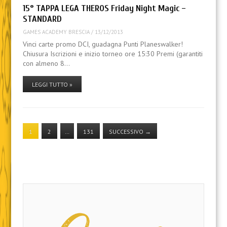
15° TAPPA LEGA THEROS Friday Night Magic –
STANDARD
GAMES ACADEMY BRESCIA
/
13/12/2013
Vinci carte promo DCI, guadagna Punti Planeswalker!
Chiusura Iscrizioni e inizio torneo ore 15:30 Premi (garantiti
con almeno 8…
LEGGI TUTTO »
1
2
…
131
SUCCESSIVO
→