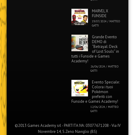
MARVEL X
FUNSIDE
19/07/2024
/
MATTEO
GATTI
Grande Evento
DEMO di
“Betrayal: Deck
of Lost Souls” in
tutti i Funside e Games
Academy!
26/06/2024
/
MATTEO
GATTI
Evento Speciale:
Colora i tuoi
Pokémon
preferiti con
Funside e Games Academy!
12/06/2024
/
MATTEO
GATTI
©2013 Games Academy srl - PARTITA IVA: 03077671208 - Via IV
Novembre 14, S.Zeno Naviglio (BS)