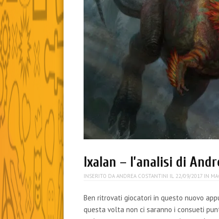
Ixalan – l’analisi di And
INSERITO DA
ANDREA COSTANTINI
IL
22/09/2017
IN
MA
Ben ritrovati giocatori in questo nuovo a
questa volta non ci saranno i consueti pun