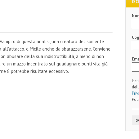
ISC
No
Co
 Vampiro di questa analisi, una creatura decisamente
 all’attacco, difficile anche da sbarazzarsene. Conviene
on abusare della sua indistruttibilità, a meno di non
Ema
uire un mazzo incentrato sul guadagnare punti vita già
ne 8 potrebbe risultare eccessivo.
Iscr
dell
Priv
Potr