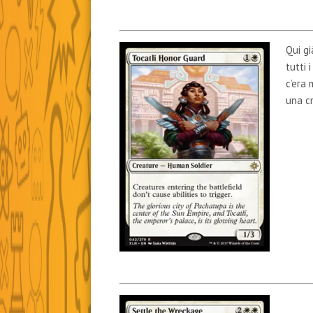
Qui gi
tutti 
c’era 
una cr