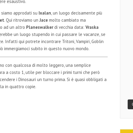
ere esaustivo.
a siamo approdati su
Ixalan
, un luogo decisamente più
et
. Qui ritroviamo un
Jace
molto cambiato ma
to ad un altro
Planeswalker
di vecchia data:
Vraska
rerebbe un luogo stupendo in cui passare le vacanze, se
 Infatti qui potrete incontrare Tritoni, Vampiri, Goblin
erciò immergiamoci subito in questo nuovo mondo.
amo con qualcosa di molto leggero, una semplice
ra a costo 1, utile per bloccare i primi turni che però
cendere i Dinosauri un turno prima. Si è quasi obbligati a
la in quattro copie.