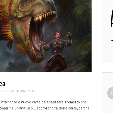
rea
GIC THE GATHERING
| VISITE
ppuntamento e nuove carte da analizzare. Premetto che
teggi ma un’analisi più approfondita delle carte, perchè