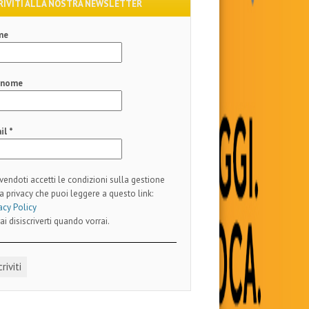
RIVITI ALLA NOSTRA NEWSLETTER
me
gnome
il
*
ivendoti accetti le condizioni sulla gestione
a privacy che puoi leggere a questo link:
acy Policy
ai disiscriverti quando vorrai.