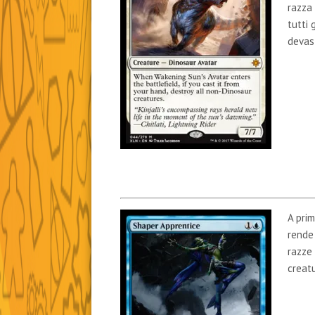
razza
tutti 
devast
A prim
rende 
razze 
creat