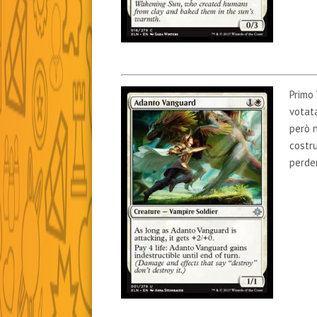
Primo
votata
però n
costr
perder