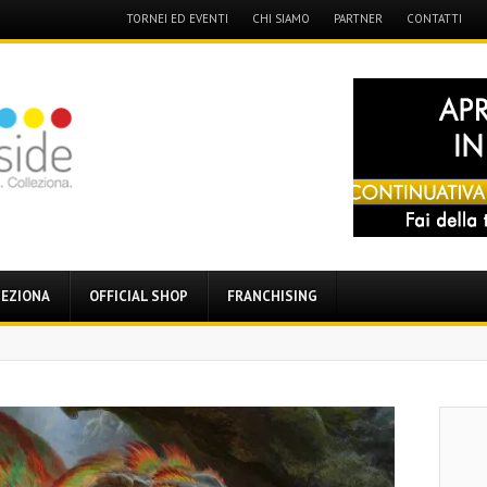
Menu
TORNEI ED EVENTI
CHI SIAMO
PARTNER
CONTATTI
Skip
to
content
EZIONA
OFFICIAL SHOP
FRANCHISING