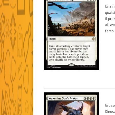
Una ri
qualsi
il pre
all’a
fatto 
Gross
Dinos