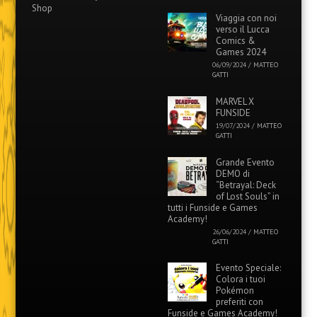
Shop
Viaggia con noi
verso il Lucca
Comics &
Games 2024
06/09/2024
/
MATTEO
GATTI
MARVEL X
FUNSIDE
19/07/2024
/
MATTEO
GATTI
Grande Evento
DEMO di
“Betrayal: Deck
of Lost Souls” in
tutti i Funside e Games
Academy!
26/06/2024
/
MATTEO
GATTI
Evento Speciale:
Colora i tuoi
Pokémon
preferiti con
Funside e Games Academy!