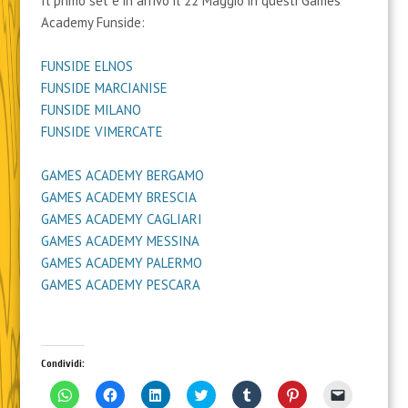
Il primo set è in arrivo il 22 Maggio in questi Games
Academy Funside:
FUNSIDE ELNOS
FUNSIDE MARCIANISE
FUNSIDE MILANO
FUNSIDE VIMERCATE
GAMES ACADEMY BERGAMO
GAMES ACADEMY BRESCIA
GAMES ACADEMY CAGLIARI
GAMES ACADEMY MESSINA
GAMES ACADEMY PALERMO
GAMES ACADEMY PESCARA
Condividi:
F
F
F
F
F
F
F
a
a
a
a
a
a
a