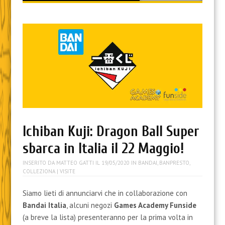
content
Ichiban Kuji: Dragon Ball Super
sbarca in Italia il 22 Maggio!
INSERITO DA
MATTEO GATTI
IL
19/05/2020
IN
BANDAI
,
BANPRESTO
,
COLLEZIONA
| VISITE
Siamo lieti di annunciarvi che in collaborazione con
Bandai Italia
, alcuni negozi
Games Academy Funside
(a breve la lista) presenteranno per la prima volta in