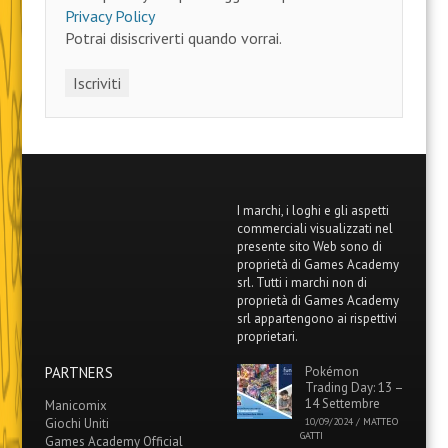
Privacy Policy
Potrai disiscriverti quando vorrai.
I marchi, i loghi e gli aspetti
commerciali visualizzati nel
presente sito Web sono di
proprietà di Games Academy
srl. Tutti i marchi non di
proprietà di Games Academy
srl appartengono ai rispettivi
proprietari.
PARTNERS
Pokémon
Trading Day: 13 –
14 Settembre
Manicomix
Giochi Uniti
10/09/2024
/
MATTEO
GATTI
Games Academy Official