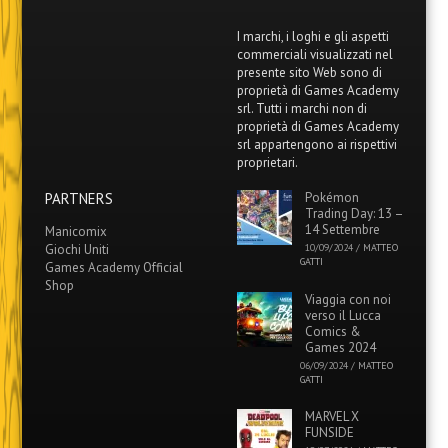
I marchi, i loghi e gli aspetti
commerciali visualizzati nel
presente sito Web sono di
proprietà di Games Academy
srl. Tutti i marchi non di
proprietà di Games Academy
srl appartengono ai rispettivi
proprietari.
PARTNERS
Pokémon
Trading Day: 13 –
14 Settembre
Manicomix
Giochi Uniti
10/09/2024
/
MATTEO
GATTI
Games Academy Official
Shop
Viaggia con noi
verso il Lucca
Comics &
Games 2024
06/09/2024
/
MATTEO
GATTI
MARVEL X
FUNSIDE