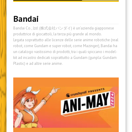
content
Bandai
Bandai Co., Ltd. (株式会社バンダイ) è un’azienda giapponese
produttrice di giocattoli, la terza più grande al mondo.
Legata soprattutto alle licenze delle serie anime robotiche (real
robot, come Gundam e super robot, come Mazinger), Bandai ha
un catalogo vastissimo di prodotti, tra i quali spiccano i model-
kit ad incastro dedicati soprattutto a Gundam (gunpla: Gundam
Plastic) e ad altre serie anime.