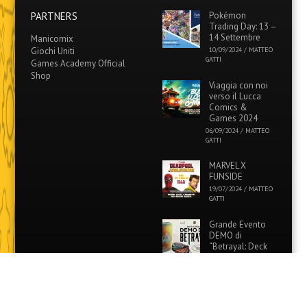
PARTNERS
Pokémon
Trading Day: 13 –
14 Settembre
Manicomix
Giochi Uniti
10/09/2024
/
MATTEO
GATTI
Games Academy Official
Shop
Viaggia con noi
verso il Lucca
Comics &
Games 2024
06/09/2024
/
MATTEO
GATTI
MARVEL X
FUNSIDE
19/07/2024
/
MATTEO
GATTI
Grande Evento
DEMO di
“Betrayal: Deck
of Lost Souls” in
tutti i Funside e Games
Academy!
26/06/2024
/
MATTEO
GATTI