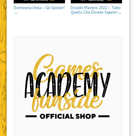
a
)
r
i
)
a
n
Dominaria Unita – Gli Spoiler!
Double Masters 2022 – Tutto
)
e
Quello Che Dovete Sapere!
→
→
s
t
r
a
)