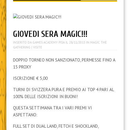
content
GIOVEDI SERA MAGIC!!!
INSERITO DA
GAMES ACADEMY PISA
IL
28/11/2013
IN
MAGIC THE
GATHERING
| VISITE
DOPPIO TORNEO NON SANZIONATO, PERMESSE FINO A
15 PROXY
ISCRIZIONE € 5,00
TURNI DI SVIZZERA PURA E PREMIO AI TOP 4 PARI AL
100% DELLE ISCRIZIONI IN BUONI!
QUESTA SETTIMANA TRA I VARI PREMI VI
ASPETTANO:
FULL SET DI DUAL LAND, FETCH E SHOCKLAND,