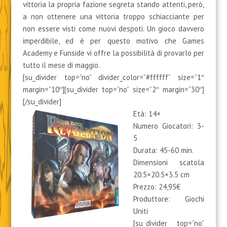
vittoria la propria fazione segreta stando attenti, però,
a non ottenere una vittoria troppo schiacciante per
non essere visti come nuovi despoti. Un gioco davvero
imperdibile, ed è per questo motivo che Games
Academy e Funside vi offre la possibilità di provarlo per
tutto il mese di maggio.
[su_divider top=”no” divider_color=”#ffffff” size=”1″
margin=”10″][su_divider top=”no” size=”2″ margin=”30″]
[/su_divider]
Età: 14+
Numero Giocatori:
3-
5
Durata:
45-60 min.
Dimensioni scatola
20.5×20.5×3.5 cm
Prezzo: 24,95€
Produttore: Giochi
Uniti
[su_divider top=”no”