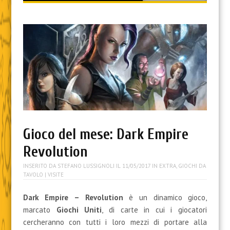
content
Gioco del mese: Dark Empire
Revolution
INSERITO DA
STEFANO LUSSIGNOLI
IL
11/05/2017
IN
EXTRA
,
GIOCHI DA
TAVOLO
| VISITE
Dark Empire – Revolution
è un dinamico gioco,
marcato
Giochi Uniti
, di carte in cui i giocatori
cercheranno con tutti i loro mezzi di portare alla