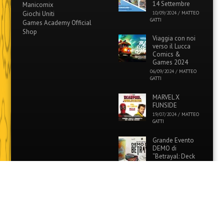
14 Settembre
Manicomix
Giochi Uniti
10/09/2024
/
MATTEO
GATTI
Games Academy Official
Shop
Viaggia con noi
verso il Lucca
Comics &
Games 2024
06/09/2024
/
MATTEO
GATTI
MARVEL X
FUNSIDE
19/07/2024
/
MATTEO
GATTI
Grande Evento
DEMO di
“Betrayal: Deck
of Lost Souls” in
tutti i Funside e Games
Academy!
26/06/2024
/
MATTEO
GATTI
Evento Speciale:
Colora i tuoi