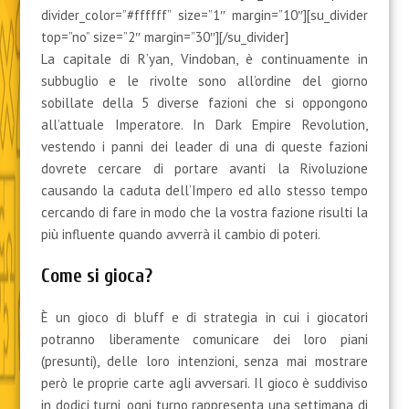
divider_color=”#ffffff” size=”1″ margin=”10″][su_divider
top=”no” size=”2″ margin=”30″][/su_divider]
La capitale di R’yan, Vindoban, è continuamente in
subbuglio e le rivolte sono all’ordine del giorno
sobillate della 5 diverse fazioni che si oppongono
all’attuale Imperatore. In Dark Empire Revolution,
vestendo i panni dei leader di una di queste fazioni
dovrete cercare di portare avanti la Rivoluzione
causando la caduta dell’Impero ed allo stesso tempo
cercando di fare in modo che la vostra fazione risulti la
più influente quando avverrà il cambio di poteri.
Come si gioca?
È un gioco di bluff e di strategia in cui i giocatori
potranno liberamente comunicare dei loro piani
(presunti), delle loro intenzioni, senza mai mostrare
però le proprie carte agli avversari. Il gioco è suddiviso
in dodici turni, ogni turno rappresenta una settimana di