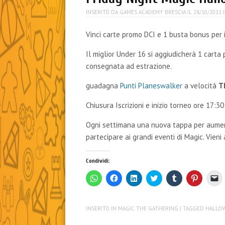
INSERITO DA
GAMES ACADEMY BRESCIA
IL
28/10/2011
Vinci carte promo DCI e 1 busta bonus per i
Il miglior Under 16 si aggiudicherà 1 cart
consegnata ad estrazione.
guadagna
Punti Planeswalker
a velocità
T
Chiusura Iscrizioni e inizio torneo ore 17:30
Ogni settimana una nuova tappa per aument
partecipare ai grandi eventi di Magic. V
ieni 
Condividi:
F
F
F
F
F
F
F
a
a
a
a
a
a
a
i
i
i
i
i
i
i
c
c
c
c
c
c
c
l
l
l
l
l
l
l
i
i
i
i
i
i
i
INSERITO IN
MAGIC THE GATHERING
| TAGGED
HALLO
c
c
c
c
c
c
c
p
p
q
q
q
q
p