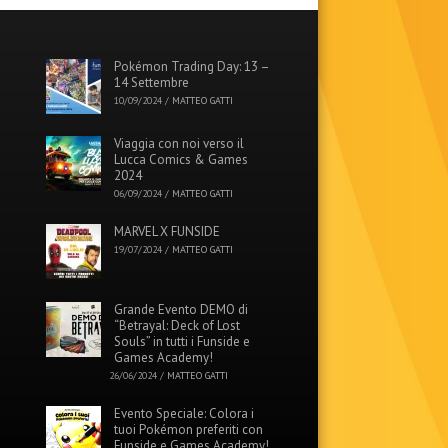
Pokémon Trading Day: 13 –
14 Settembre
10/09/2024
/
MATTEO GATTI
Viaggia con noi verso il
Lucca Comics & Games
2024
06/09/2024
/
MATTEO GATTI
MARVEL X FUNSIDE
19/07/2024
/
MATTEO GATTI
Grande Evento DEMO di
“Betrayal: Deck of Lost
Souls” in tutti i Funside e
Games Academy!
26/06/2024
/
MATTEO GATTI
Evento Speciale: Colora i
tuoi Pokémon preferiti con
Funside e Games Academy!