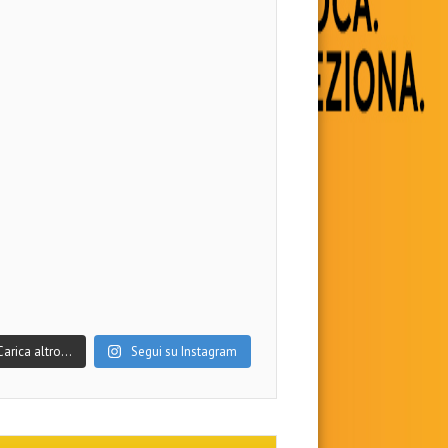
Carica altro…
Segui su Instagram