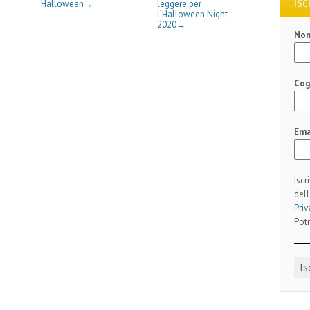
ISC
Halloween
leggere per
→
l’Halloween Night
2020
→
No
Co
Ema
Iscr
dell
Priv
Potr