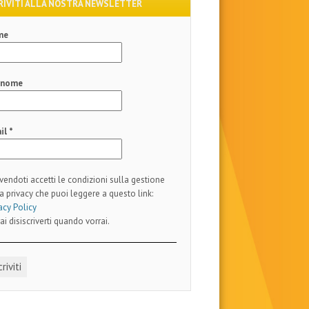
RIVITI ALLA NOSTRA NEWSLETTER
me
gnome
il
*
ivendoti accetti le condizioni sulla gestione
a privacy che puoi leggere a questo link:
acy Policy
ai disiscriverti quando vorrai.