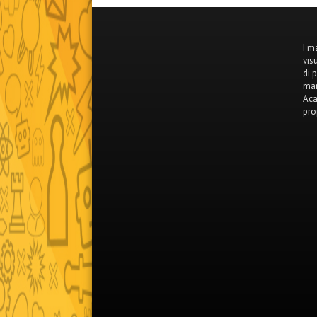
I m
vis
di 
mar
Aca
pro