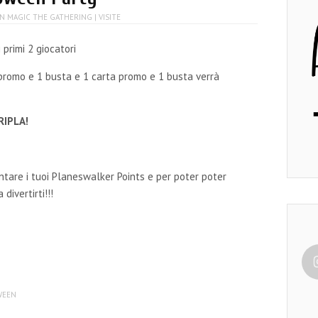
IN
MAGIC THE GATHERING
| VISITE
 primi 2 giocatori
a promo e 1 busta e 1 carta promo e 1 busta verrà
RIPLA!
are i tuoi Planeswalker Points e per poter poter
a divertirti!!!
WEEN