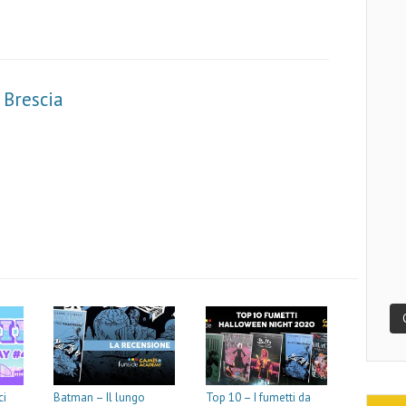
Brescia
m
m
ci
Batman – Il lungo
Top 10 – I fumetti da