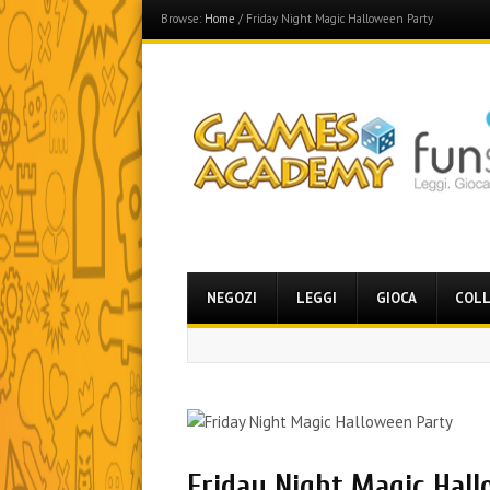
Browse:
Home
/
Friday Night Magic Halloween Party
Games Academy
Join the Fun Side!
Menu
Skip
NEGOZI
LEGGI
GIOCA
COLL
to
content
Friday Night Magic Hal