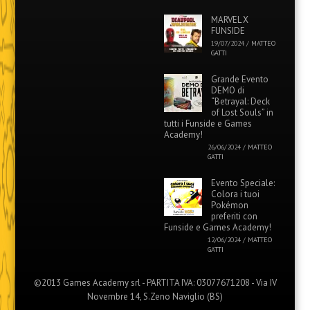
MARVEL X
FUNSIDE
19/07/2024
/
MATTEO
GATTI
Grande Evento
DEMO di
“Betrayal: Deck
of Lost Souls” in
tutti i Funside e Games
Academy!
26/06/2024
/
MATTEO
GATTI
Evento Speciale:
Colora i tuoi
Pokémon
preferiti con
Funside e Games Academy!
12/06/2024
/
MATTEO
GATTI
©2013 Games Academy srl - PARTITA IVA: 03077671208 - Via IV
Novembre 14, S.Zeno Naviglio (BS)