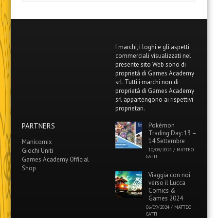
I marchi, i loghi e gli aspetti
commerciali visualizzati nel
presente sito Web sono di
proprietà di Games Academy
srl. Tutti i marchi non di
proprietà di Games Academy
srl appartengono ai rispettivi
proprietari.
PARTNERS
Pokémon
Trading Day: 13 –
14 Settembre
Manicomix
Giochi Uniti
10/09/2024
/
MATTEO
GATTI
Games Academy Official
Shop
Viaggia con noi
verso il Lucca
Comics &
Games 2024
06/09/2024
/
MATTEO
GATTI