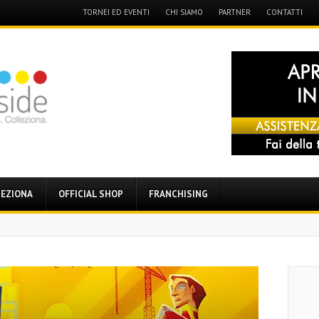
Menu
TORNEI ED EVENTI
CHI SIAMO
PARTNER
CONTATTI
Skip
to
content
EZIONA
OFFICIAL SHOP
FRANCHISING