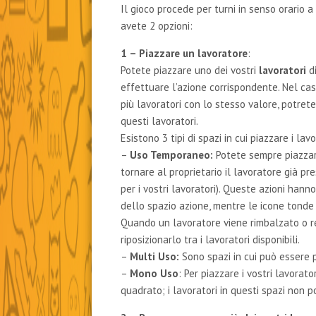
Il gioco procede per turni in senso orario a
avete 2 opzioni:
1 – Piazzare un lavoratore
:
Potete piazzare uno dei vostri
lavoratori
d
effettuare l’azione corrispondente. Nel caso 
più lavoratori con lo stesso valore, potret
questi lavoratori.
Esistono 3 tipi di spazi in cui piazzare i lavo
–
Uso Temporaneo:
Potete sempre piazzare
tornare al proprietario il lavoratore già 
per i vostri lavoratori). Queste azioni hann
dello spazio azione, mentre le icone tonde 
Quando un lavoratore viene rimbalzato o r
riposizionarlo tra i lavoratori disponibili.
–
Multi Uso:
Sono spazi in cui può essere 
–
Mono Uso
: Per piazzare i vostri lavorat
quadrato; i lavoratori in questi spazi non 