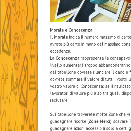
Morale e Conoscenza:
Il
Morale
indica il numero massimo di cart
avrete più carte in mano del massimo conse
eccedenza.
La
Conoscenza
rappresenta la consapevole
livello aumenterà troppo abbandoneranno 
dal tabellone dovrete rilanciare il dado e 
dovrete sommare il valore di tutti i vostri l
vostro valore di Conoscenza; se il risultat
lavoratori di valore più alto tra quelli disp
reclutare.
Sul tabellone troverete molte Zone che vi 
guadagnare risorse (
Zone Merci
), scavare 
guadagnare azioni accessibili solo a certi g