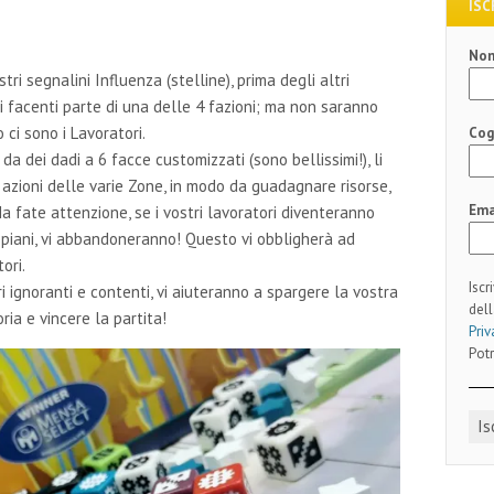
ISC
No
tri segnalini Influenza (stelline), prima degli altri
ti facenti parte di una delle 4 fazioni; ma non saranno
 ci sono i Lavoratori.
Co
da dei dadi a 6 facce customizzati (sono bellissimi!), li
 azioni delle varie Zone, in modo da guadagnare risorse,
Ema
a fate attenzione, se i vostri lavoratori diventeranno
i piani, vi abbandoneranno! Questo vi obbligherà ad
ori.
Iscr
i ignoranti e contenti, vi aiuteranno a spargere la vostra
dell
ria e vincere la partita!
Priv
Potr