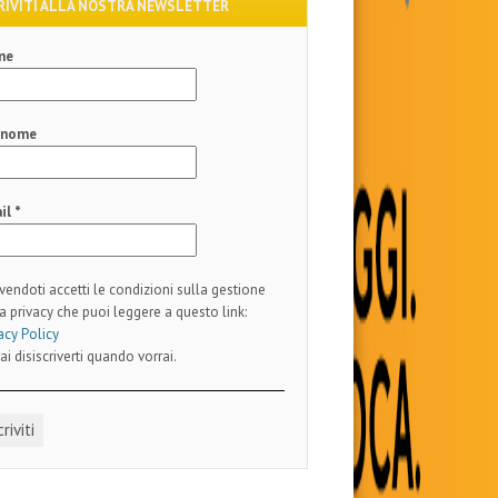
RIVITI ALLA NOSTRA NEWSLETTER
me
gnome
il
*
ivendoti accetti le condizioni sulla gestione
a privacy che puoi leggere a questo link:
acy Policy
ai disiscriverti quando vorrai.