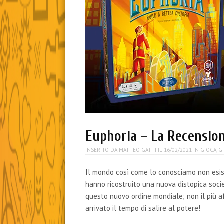
Euphoria – La Recensio
INSERITO DA
MATTEO GATTI
IL
16/02/2021
IN
GIOCA
,
G
Il mondo così come lo conosciamo non esist
hanno ricostruito una nuova distopica soci
questo nuovo ordine mondiale; non il più a
arrivato il tempo di salire al potere!