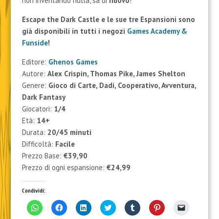
non inventando nulla, sa di
nuovo
!
Escape the Dark Castle e le sue tre Espansioni sono
già disponibili in tutti i negozi
Games Academy &
Funside
!
Editore:
Ghenos Games
Autore:
Alex Crispin, Thomas Pike, James Shelton
Genere:
Gioco di Carte, Dadi, Cooperativo, Avventura,
Dark Fantasy
Giocatori:
1/4
Età:
14+
Durata:
20/45 minuti
Difficoltà:
Facile
Prezzo Base:
€39,90
Prezzo di ogni espansione:
€24,99
Condividi:
F
F
F
F
F
F
F
a
a
a
a
a
a
a