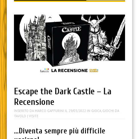
content
Escape the Dark Castle – La
Recensione
INSERITO DA
MARCO GAFFURINI
IL
29/03/2022
IN
GIOCA
,
GIOCHI DA
TAVOLO
| VISITE
…Diventa sempre più difficile