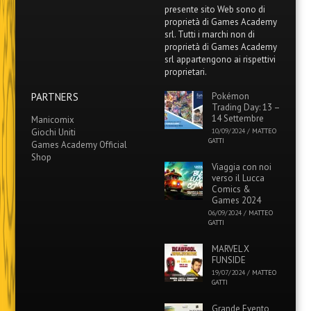
presente sito Web sono di
proprietà di Games Academy
srl. Tutti i marchi non di
proprietà di Games Academy
srl appartengono ai rispettivi
proprietari.
PARTNERS
Pokémon
Trading Day: 13 –
14 Settembre
Manicomix
Giochi Uniti
10/09/2024
/
MATTEO
GATTI
Games Academy Official
Shop
Viaggia con noi
verso il Lucca
Comics &
Games 2024
06/09/2024
/
MATTEO
GATTI
MARVEL X
FUNSIDE
19/07/2024
/
MATTEO
GATTI
Grande Evento