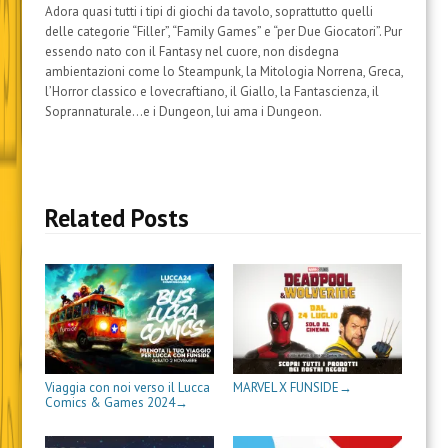
e
e
a
p
r
i
a
Adora quasi tutti i tipi di giochi da tavolo, soprattutto quelli
i
i
p
r
e
a
i
delle categorie “Filler”, “Family Games” e “per Due Giocatori”. Pur
n
n
r
e
i
p
l
u
u
e
i
n
r
(
essendo nato con il Fantasy nel cuore, non disdegna
n
n
i
n
u
e
S
ambientazioni come lo Steampunk, la Mitologia Norrena, Greca,
a
a
n
u
n
i
i
n
n
u
n
a
n
a
l’Horror classico e lovecraftiano, il Giallo, la Fantascienza, il
u
u
n
a
n
u
p
o
o
a
n
u
n
r
Soprannaturale…e i Dungeon, lui ama i Dungeon.
v
v
n
u
o
a
e
a
a
u
o
v
n
i
f
f
o
v
a
u
n
i
i
v
a
f
o
u
n
n
a
f
i
v
n
e
e
f
i
n
a
a
s
s
i
n
e
f
n
Related Posts
t
t
n
e
s
i
u
r
r
e
s
t
n
o
a
a
s
t
r
e
v
)
)
t
r
a
s
a
r
a
)
t
f
a
)
r
i
)
a
n
)
e
s
t
r
a
)
Viaggia con noi verso il Lucca
MARVEL X FUNSIDE
→
Comics & Games 2024
→