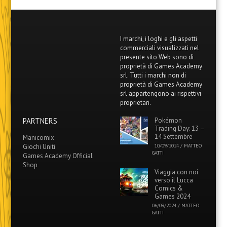
I marchi, i loghi e gli aspetti
commerciali visualizzati nel
presente sito Web sono di
proprietà di Games Academy
srl. Tutti i marchi non di
proprietà di Games Academy
srl appartengono ai rispettivi
proprietari.
PARTNERS
Pokémon
Trading Day: 13 –
14 Settembre
Manicomix
Giochi Uniti
10/09/2024
/
MATTEO
GATTI
Games Academy Official
Shop
Viaggia con noi
verso il Lucca
Comics &
Games 2024
06/09/2024
/
MATTEO
GATTI