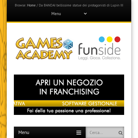
Browse:
Home
/
Da BANDAI bellissime statue dei protagonisti di Lupin III
Menu
Skip
to
content
Games Academy
Join the Fun Side!
Menu
Skip
Search
to