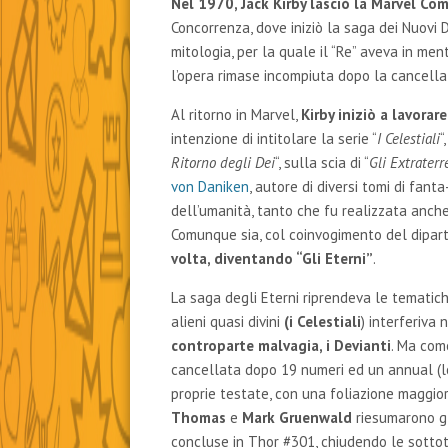
Nel 1970, Jack Kirby lasciò la Marvel Com
Concorrenza, dove iniziò la saga dei Nuovi D
mitologia, per la quale il “Re” aveva in men
l’opera rimase incompiuta dopo la cancellaz
Al ritorno in Marvel,
Kirby iniziò a lavorar
intenzione di intitolare la serie “
I Celestiali
“
Ritorno degli Dei
“, sulla scia di “
Gli Extraterr
von Daniken
, autore di diversi tomi di fant
dell’umanità, tanto che fu realizzata anche
Comunque sia, col coinvogimento del dipar
volta, diventando “Gli Eterni”
.
La saga degli Eterni riprendeva le tematich
alieni quasi divini
(i Celestiali
) interferiva
controparte malvagia, i Devianti
. Ma come
cancellata dopo 19 numeri ed un annual (
proprie testate, con una foliazione maggio
Thomas
e
Mark Gruenwald
riesumarono gl
concluse in Thor #301, chiudendo le sottot