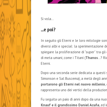
Si vola…
…e poi?
In seguito gli Eterni e le loro mitologie so
diversi albi e special: la sperimentazione d
spiegare la proliferazione di “super” tra gli
di meta umani, come i Titani (
Thanos
…? Ri
Eterni.
Dopo una seconda serie dedicata a questi sil
Simonson e Sal Buscema), a metà degli anni
portarono gli Eterni nel nuovo millenio
,
rappresenta uno dei vertici della produzio
Fu seguita un paio di anni dopo da una nuova
Knauf e il grandissimo Daniel Acuña
, ed 