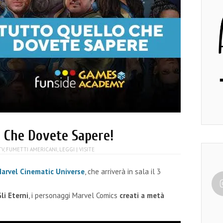
o Che Dovete Sapere!
TV
,
FUMETTI AMERICANI
,
LEGGI
| VISITE
arvel Cinematic Universe
, che arriverà in sala il 3
li Eterni
, i personaggi Marvel Comics
creati a metà