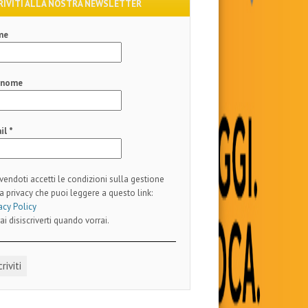
RIVITI ALLA NOSTRA NEWSLETTER
me
gnome
il
*
ivendoti accetti le condizioni sulla gestione
a privacy che puoi leggere a questo link:
acy Policy
ai disiscriverti quando vorrai.