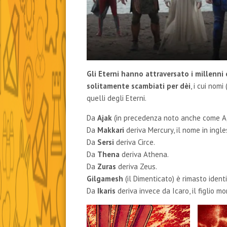
Gli Eterni hanno attraversato i millenni 
solitamente scambiati per dèi
, i cui nom
quelli degli Eterni.
Da
Ajak
(in precedenza noto anche come Aj
Da
Makkari
deriva Mercury, il nome in ingle
Da
Sersi
deriva Circe.
Da
Thena
deriva Athena.
Da
Zuras
deriva Zeus.
Gilgamesh
(il Dimenticato) è rimasto ident
Da
Ikaris
deriva invece da Icaro, il figlio 