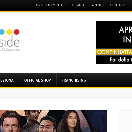
Menu
TORNEI ED EVENTI
CHI SIAMO
PARTNER
CONTATTI
Skip
to
content
EZIONA
OFFICIAL SHOP
FRANCHISING