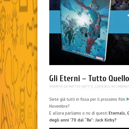
Gli Eterni – Tutto Quell
INSERITO DA
MATTEO GATTI
IL
22/09/2021
IN
CINEMA/
Siete già tutti in fissa per il prossimo film
M
Novembre?
E allora parliamo o no di questi
Eternals, G
degli anni ’70 dal “Re”: Jack Kirby?