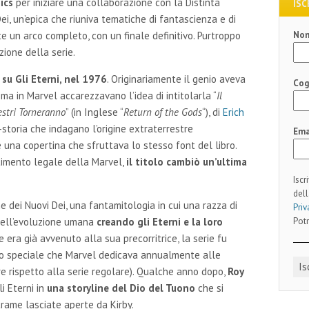
ics
per iniziare una collaborazione con la Distinta
ISC
ei, un’epica che riuniva tematiche di fantascienza e di
No
te un arco completo, con un finale definitivo. Purtroppo
ione della serie.
e su Gli Eterni, nel 1976
. Originariamente il genio aveva
Co
, ma in Marvel accarezzavano l’idea di intitolarla “
Il
estri Torneranno
” (in Inglese “
Return of the Gods
“), di
Erich
a-storia che indagano l’origine extraterrestre
Ema
 una copertina che sfruttava lo stesso font del libro.
timento legale della Marvel,
il titolo cambiò un’ultima
Iscr
dell
e dei Nuovi Dei, una fantamitologia in cui una razza di
Priv
Potr
 nell’evoluzione umana
creando gli Eterni e la loro
 era già avvenuto alla sua precorritrice, la serie fu
lo speciale che Marvel dedicava annualmente alle
re rispetto alla serie regolare). Qualche anno dopo,
Roy
i Eterni in
una storyline del Dio del Tuono
che si
rame lasciate aperte da Kirby.