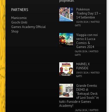
proprietari.
PARTNERS
Pokémon
Trading Day: 13 –
14 Settembre
Manicomix
Giochi Uniti
10/09/2024
/
MATTEO
GATTI
Games Academy Official
Shop
Viaggia con noi
verso il Lucca
Comics &
Games 2024
06/09/2024
/
MATTEO
GATTI
MARVEL X
FUNSIDE
19/07/2024
/
MATTEO
GATTI
Grande Evento
DEMO di
“Betrayal: Deck
of Lost Souls” in
tutti i Funside e Games
Academy!
26/06/2024
/
MATTEO