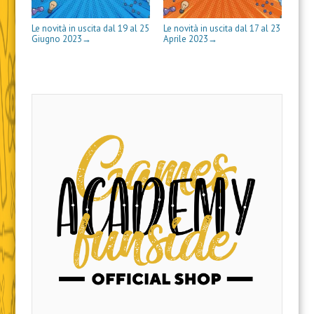
a
a
s
t
r
e
v
)
)
t
r
a
s
a
r
a
)
t
f
Le novità in uscita dal 19 al 25
Le novità in uscita dal 17 al 23
a
)
r
i
)
a
n
Giugno 2023
Aprile 2023
→
→
)
e
s
t
r
a
)