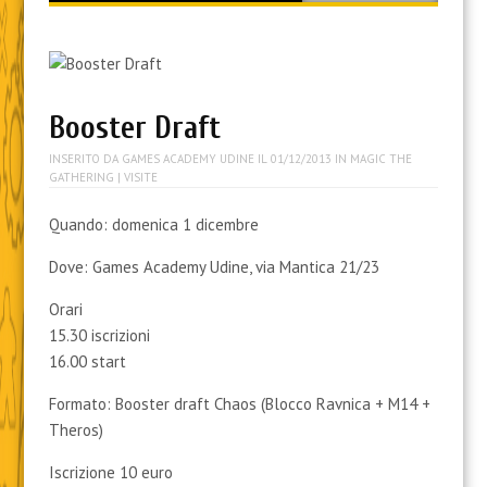
content
Booster Draft
INSERITO DA
GAMES ACADEMY UDINE
IL
01/12/2013
IN
MAGIC THE
GATHERING
| VISITE
Quando: domenica 1 dicembre
Dove: Games Academy Udine, via Mantica 21/23
Orari
15.30 iscrizioni
16.00 start
Formato: Booster draft Chaos (Blocco Ravnica + M14 +
Theros)
Iscrizione 10 euro