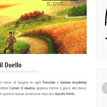
il Duello
XTRA
,
GIOCHI DA TAVOLO
| VISITE
il mese di Giugno, in ogni
Funside
e
Games Academy
nibile
Catan: il duello
, appena eletto il gioco del mese.
 in questa nuova avventura marcata
Giochi Uniti.