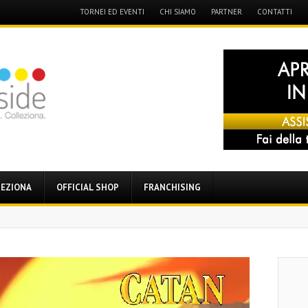
Menu
TORNEI ED EVENTI
CHI SIAMO
PARTNER
CONTATTI
Skip
to
content
EZIONA
OFFICIAL SHOP
FRANCHISING