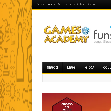
Browse:
Home
/
Il Gioco del mese: Catan il Duello
Games Academy
Join the Fun Side!
Menu
Skip
NEGOZI
LEGGI
GIOCA
COLL
to
content