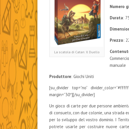
Numero gi
Durata
: 7
Dimension
Prezzo
: 2
Contenut
La scatola di Catan: Il Duello
Commercio
manuale
Produttore
: Giochi Uniti
[su_divider top=”no” divider_color=”#ffff
margin=”30″][/su_divider]
Un gioco di carte per due persone ambientat
di consueto, con due colonie, una strada ed
per lo sviluppo del vostro dominio. I Terri
potrete usarle per costruire nuove carte