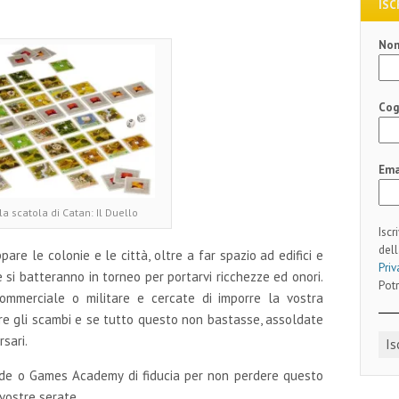
ISC
No
Co
Ema
la scatola di Catan: Il Duello
Iscr
dell
are le colonie e le città, oltre a far spazio ad edifici e
Priv
e si batteranno in torneo per portarvi ricchezze ed onori.
Potr
commerciale o militare e cercate di imporre la vostra
rare gli scambi e se tutto questo non bastasse, assoldate
rsari.
ide o Games Academy di fiducia per non perdere questo
 vostre serate.