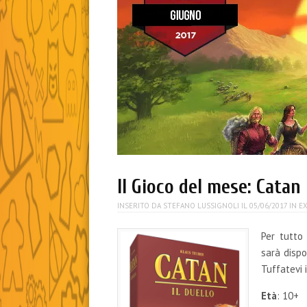
Il Gioco del mese: Catan 
INSERITO DA
STEFANO LUSSIGNOLI
IL
05/06/2017
IN
E
Per tutto 
sarà dispo
Tuffatevi
Età
: 10+