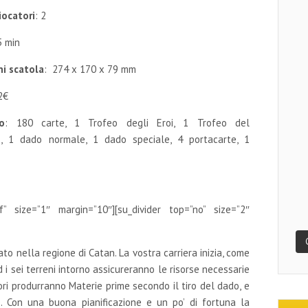
ocatori
: 2
5 min
i scatola
:
274 x 170 x 79 mm
2€
o
: 180 carte, 1 Trofeo degli Eroi, 1 Trofeo del
, 1 dado normale, 1 dado speciale, 4 portacarte, 1
ff” size=”1″ margin=”10″][su_divider top=”no” size=”2″
o nella regione di Catan. La vostra carriera inizia, come
 i sei terreni intorno assicureranno le risorse necessarie
tori produrranno Materie prime secondo il tiro del dado, e
. Con una buona pianificazione e un po’ di fortuna la