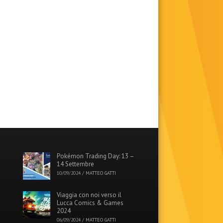
Pokémon Trading Day: 13 –
14 Settembre
10/09/2024
/
MATTEO GATTI
Viaggia con noi verso il
Lucca Comics & Games
2024
06/09/2024
/
MATTEO GATTI