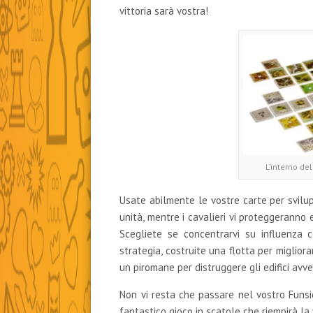
vittoria sarà vostra!
L’interno del
Usate abilmente le vostre carte per svilupp
unità, mentre i cavalieri vi proteggeranno 
Scegliete se concentrarvi su influenza 
strategia, costruite una flotta per miglio
un piromane per distruggere gli edifici avve
Non vi resta che passare nel vostro Funs
fantastico gioco in scatole che riempirà la