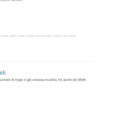
ENTURA
,
CARD GAME
,
CATAN
,
GIOCHI UNITI
,
GIOCO DEL MESE
oli
onato di magic e gdr, cineasta incallito. Ho anche dei difetti
m