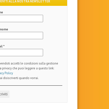
RIVITI ALLA NOSTRA NEWSLETTER
me
gnome
il
*
ivendoti accetti le condizioni sulla gestione
a privacy che puoi leggere a questo link:
acy Policy
ai disiscriverti quando vorrai.