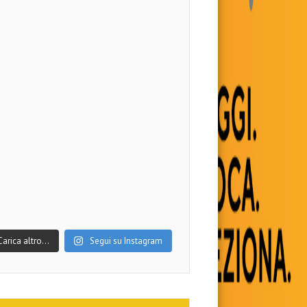
Carica altro…
Segui su Instagram