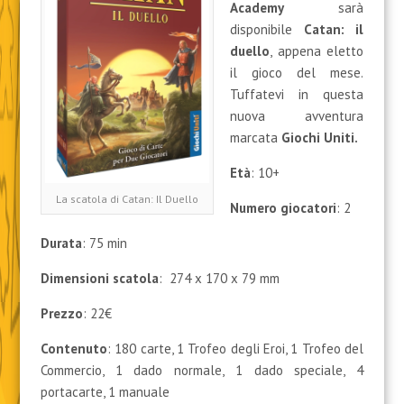
Academy
sarà
disponibile
Catan: il
duello
, appena eletto
il gioco del mese.
Tuffatevi in questa
nuova avventura
marcata
Giochi Uniti.
Età
: 10+
La scatola di Catan: Il Duello
Numero giocatori
: 2
Durata
: 75 min
Dimensioni scatola
:
274 x 170 x 79 mm
Prezzo
: 22€
Contenuto
: 180 carte, 1 Trofeo degli Eroi, 1 Trofeo del
Commercio, 1 dado normale, 1 dado speciale, 4
portacarte, 1 manuale