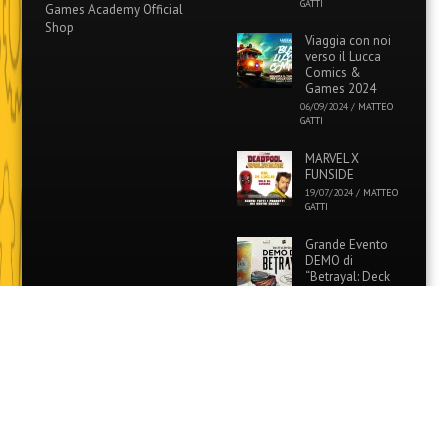
GATTI
Games Academy Official
Shop
Viaggia con noi
verso il Lucca
Comics &
Games 2024
06/09/2024
/
MATTEO
GATTI
MARVEL X
FUNSIDE
19/07/2024
/
MATTEO
GATTI
Grande Evento
DEMO di
“Betrayal: Deck
of Lost Souls” in
tutti i Funside e Games
Academy!
26/06/2024
/
MATTEO
GATTI
Evento Speciale:
Colora i tuoi
Pokémon
preferiti con