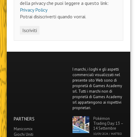
della privacy che puoi leggere a questo link:
Privacy Policy
Potrai disiscriverti quando vorrai.
I marchi, i loghi e gli aspetti
commerciali visualizzati nel
presente sito Web sono di
proprietà di Games Academy
srl. Tutti i marchi non di
proprietà di Games Academy
srl appartengono ai rispettivi
proprietari.
PARTNERS
Pokémon
Trading Day: 13 –
14 Settembre
Manicomix
Giochi Uniti
10/09/2024
/
MATTEO