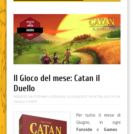
content
Il Gioco del mese: Catan il
Duello
INSERITO DA
STEFANO LUSSIGNOLI
IL
05/06/2017
IN
EXTRA
,
GIOCHI DA
TAVOLO
| VISITE
Per tutto il mese di
Giugno, in ogni
Funside
e
Games