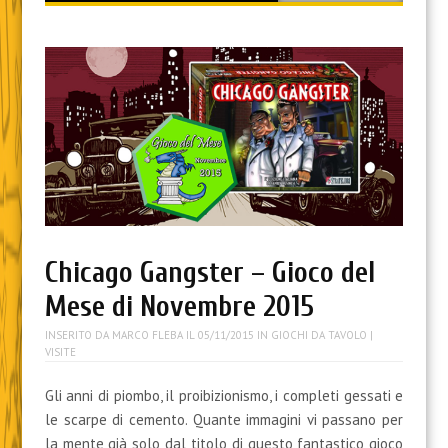
content
Chicago Gangster – Gioco del
Mese di Novembre 2015
INSERITO DA
MARCO FLEBA
IL
05/11/2015
IN
GIOCHI DA TAVOLO
|
VISITE
Gli anni di piombo, il proibizionismo, i completi gessati e
le scarpe di cemento. Quante immagini vi passano per
la mente già solo dal titolo di questo fantastico gioco