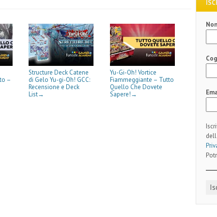
ISC
No
m
Co
Structure Deck Catene
Yu-Gi-Oh! Vortice
to –
di Gelo Yu-gi-Oh! GCC:
Fiammeggiante – Tutto
Recensione e Deck
Quello Che Dovete
Ema
List
Sapere!
→
→
Iscr
dell
Priv
Potr