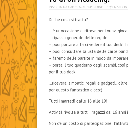
INSERITO DA
GAMES ACADEMY UDINE
IL
19/11/2013
I
Di che cosa si tratta?
– è un’occasione di ritrovo per i nuovi gioca
– ripasso generale delle regole!
– puoi portare a farci vedere il tuo deck! 
– puoi consultare la lista delle carte band
– faremo delle partite in modo da imparare
– porta il tuo quaderno degli scambi, così 
per il tuo deck
…riceverai simpatici regali e gadget!…oltre
per questo fantastico gioco:)
Tutti i martedì dalle 16 alle 19!
Attività rivolta a tutti i ragazzi dai 16 anni
Non c’è un costo di partecipazione; l’attiv