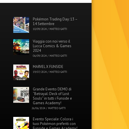
Pokémon Trading Day: 13 –
14 Settembre
10/09/2024
/
MATTEO GATTI
Viaggia con noi verso il
Lucca Comics & Games
2024
06/09/2024
/
MATTEO GATTI
MARVEL X FUNSIDE
19/07/2024
/
MATTEO GATTI
Grande Evento DEMO di
“Betrayal: Deck of Lost
Souls” in tutti i Funside e
Games Academy!
26/06/2024
/
MATTEO GATTI
Evento Speciale: Colora i
tuoi Pokémon preferiti con
Funside e Games Academy!