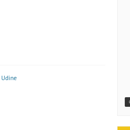
 Udine
m