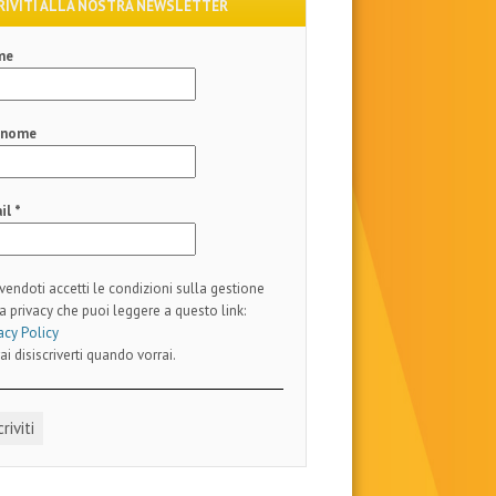
RIVITI ALLA NOSTRA NEWSLETTER
me
gnome
il
*
ivendoti accetti le condizioni sulla gestione
a privacy che puoi leggere a questo link:
acy Policy
ai disiscriverti quando vorrai.