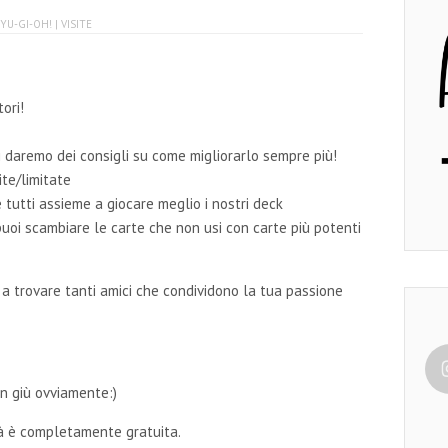
N
YU-GI-OH!
| VISITE
tori!
Ti daremo dei consigli su come migliorarlo sempre più!
ite/limitate
 tutti assieme a giocare meglio i nostri deck
puoi scambiare le carte che non usi con carte più potenti
 a trovare tanti amici che condividono la tua passione
 in giù ovviamente:)
ità è completamente gratuita.