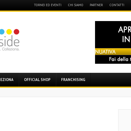
Menu
TORNEI ED EVENTI
CHI SIAMO
PARTNER
CONTATTI
Skip
to
content
EZIONA
OFFICIAL SHOP
FRANCHISING