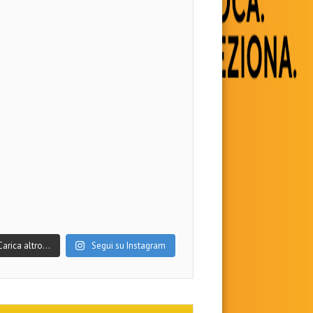
Carica altro…
Segui su Instagram