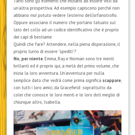
Tanti sono gli elementi che iniziano ad essere visti da
un’altra prospettiva. Ad esempio capiscono perché non
abbiano
mai
potuto vedere l’esterno dell’orfanotrofio.
Oppure associano il numero che portano tatuato sul
lato del collo ad un codice identificativo che è proprio
dei capi di bestiame.
Quindi che fare? Attendere, nella piena disperazione, il
proprio turno di essere “spediti”?
No, per niente
. Emma, Ray e Norman sono tre menti
brillanti ed è proprio qui, a metà del primo volume, che
inizia la loro avventura. Un’avventura per nulla
semplice dato che vedrà come prima significa
scappare
,
con tutti i loro amici, da Gracefield: soprattutto da
colei che conosce le loro menti e le loro doti meglio di
chiunque altro, Isabella.