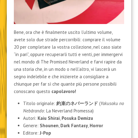
Bene, ora che è finalmente uscito l’ultimo volume,
avete solo due strade percorribili: comprare il volume
20 per completare la vostra collezione, nel caso siate
“in pari”, oppure recuperarli tutti e venti, per immergervi
nel mondo di The Promised Neverland e farvi rapire da
una storia che, in un modo o nell’altro, vi lascerà un
segno indelebile e che inizierete a consigliare a
chiunque per far sì che quante più persone possibili
conoscano questo
capolavoro!
Titolo originale:
約束のネバーランド
(
Yakusoku no
Nebārando
: La Neverland Promessa)
Autori:
Kaiu Shirai
,
Posuka Demizu
Genere:
Shounen
,
Dark Fantasy
,
Horror
Editore:
J-Pop