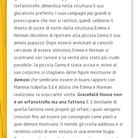
l’orfanotrofio, dimentica nella struttura il suo
giocattolo preferito. I suoi compagni più grandi si
preoccupano che non si rattristi, quindi, sebbene il
divieto di uscire di notte dalla struttura, Emma e
Norman decidono di riportare alla piccola Conny il suo
amato pupazzo. Dopo essersi avvicinati ai cancelli
cercando di essere silenziosi, Emma e Norman si
scontrano con l’orrore e la verità allo stato più crudo
possibile: la piccola Conny è stata uccisa e, vicino al
suo corpicino, si stagliano delle figure mostruose di
demoni
che sembrano essere in buoni rapporti con
Mamma Isabella. Ed è allora che Emma e Norman
realizzano la scioccante verità:
Gracefield House non
è un orfanotrofio ma una fattoria
. E il bestiame di
quella fattoria sono proprio gli orfani, i quali vengono
cresciuti fino ad essere poi consegnati come pasti a
quei demoni mostruosi. Il mondo gli crolla addosso e si
rendono conto di aver vissuto in una enorme bugia.