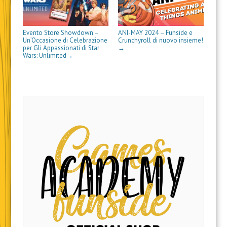
s
t
r
a
)
Evento Store Showdown –
ANI-MAY 2024 – Funside e
Un’Occasione di Celebrazione
Crunchyroll di nuovo insieme!
per Gli Appassionati di Star
→
Wars: Unlimited
→