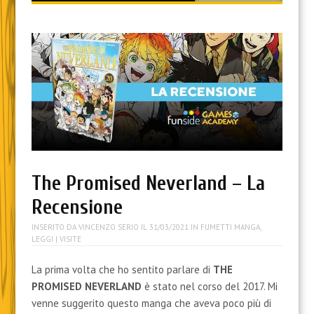
content
The Promised Neverland – La
Recensione
INSERITO DA
VINCENZO SERIO
IL
31/03/2021
IN
FUMETTI MANGA
,
LEGGI
| VISITE
La prima volta che ho sentito parlare di
THE
PROMISED NEVERLAND
è stato nel corso del 2017. Mi
venne suggerito questo manga che aveva poco più di