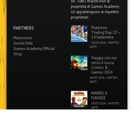
srl. Tutti i marchi non di
proprietà di Games Academy
srl appartengono ai rispettivi
proprietari.
PARTNERS
Pokémon
Trading Day: 13 –
14 Settembre
Manicomix
Giochi Uniti
10/09/2024
/
MATTEO
GATTI
Games Academy Official
Shop
Viaggia con noi
verso il Lucca
Comics &
Games 2024
06/09/2024
/
MATTEO
GATTI
MARVEL X
FUNSIDE
19/07/2024
/
MATTEO
GATTI
Grande Evento
DEMO di
“Betrayal: Deck
of Lost Souls” in