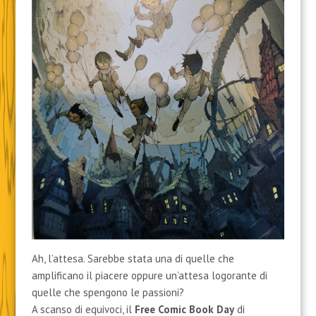
Ah, l’attesa. Sarebbe stata una di quelle che
amplificano il piacere oppure un’attesa logorante di
quelle che spengono le passioni?
A scanso di equivoci, il
Free Comic Book Day
di