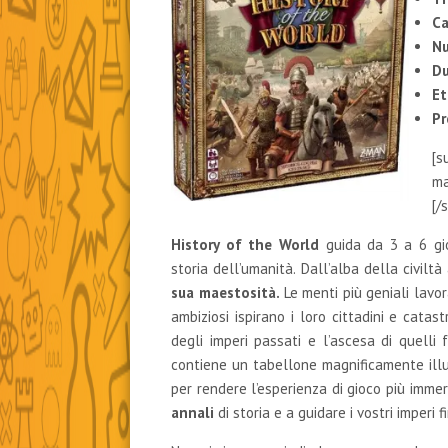
Ca
Nu
Du
Et
Pr
[s
ma
[/
History of the World
guida da 3 a 6 gio
storia dell’umanità. Dall’alba della civilt
sua maestosità.
Le menti più geniali lavor
ambiziosi ispirano i loro cittadini e catas
degli imperi passati e l’ascesa di quelli 
contiene un tabellone magnificamente ill
per rendere l’esperienza di gioco più immer
annali
di storia e a guidare i vostri imperi f