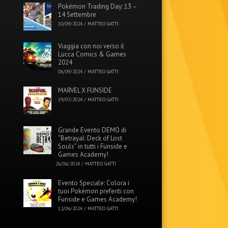
Pokémon Trading Day: 13 –
14 Settembre
10/09/2024
/
MATTEO GATTI
Viaggia con noi verso il
Lucca Comics & Games
2024
06/09/2024
/
MATTEO GATTI
MARVEL X FUNSIDE
19/07/2024
/
MATTEO GATTI
Grande Evento DEMO di
“Betrayal: Deck of Lost
Souls” in tutti i Funside e
Games Academy!
26/06/2024
/
MATTEO GATTI
Evento Speciale: Colora i
tuoi Pokémon preferiti con
Funside e Games Academy!
12/06/2024
/
MATTEO GATTI