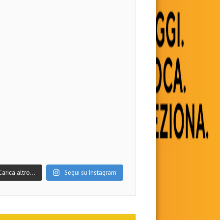
Carica altro…
Segui su Instagram