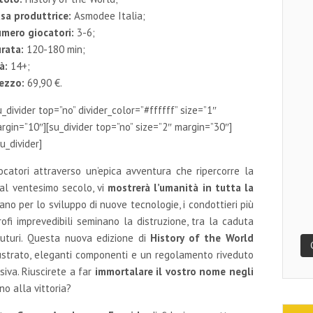
sa produttrice:
Asmodee Italia;
mero giocatori:
3-6;
rata:
120-180 min;
à:
14+;
ezzo:
69,90 €.
u_divider top=”no” divider_color=”#ffffff” size=”1″
rgin=”10″][su_divider top=”no” size=”2″ margin=”30″]
su_divider]
catori attraverso un’epica avventura che ripercorre la
à al ventesimo secolo, vi
mostrerà l’umanità in tutta la
ano per lo sviluppo di nuove tecnologie, i condottieri più
trofi imprevedibili seminano la distruzione, tra la caduta
futuri. Questa nuova edizione di
History of the World
ustrato, eleganti componenti e un regolamento riveduto
siva. Riuscirete a far
immortalare il vostro nome negli
ino alla vittoria?