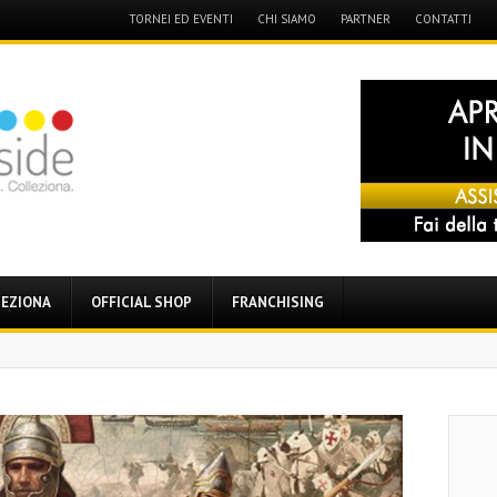
Menu
TORNEI ED EVENTI
CHI SIAMO
PARTNER
CONTATTI
Skip
to
content
EZIONA
OFFICIAL SHOP
FRANCHISING