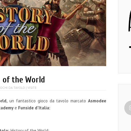
y of the World
IOCHI DA TAVOLO
| VISITE
orld,
un fantastico gioco da tavolo marcato
Asmodee
cademy
e
Funside d’Italia:
tolo:
History of the World;