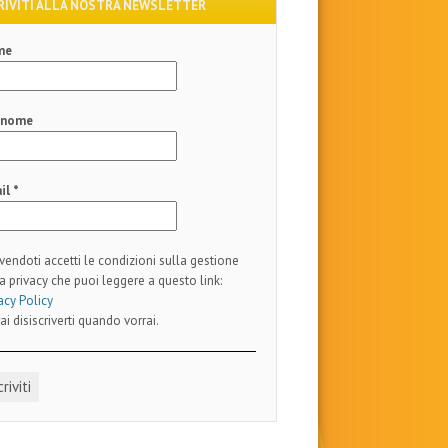
RIVITI ALLA NOSTRA NEWSLETTER
me
gnome
il
*
ivendoti accetti le condizioni sulla gestione
a privacy che puoi leggere a questo link:
acy Policy
ai disiscriverti quando vorrai.