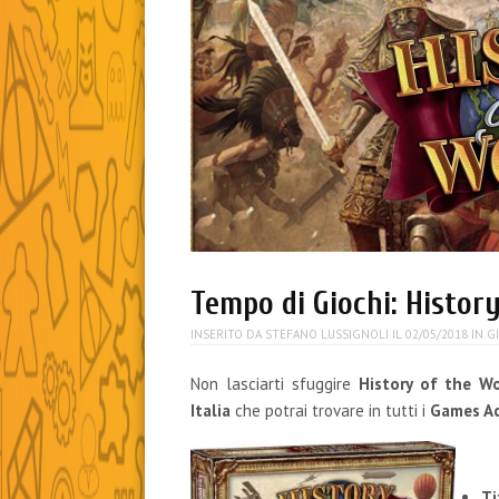
Tempo di Giochi: Histor
INSERITO DA
STEFANO LUSSIGNOLI
IL
02/05/2018
IN
G
Non lasciarti sfuggire
History of the W
Italia
che potrai trovare in tutti i
Games A
Ti