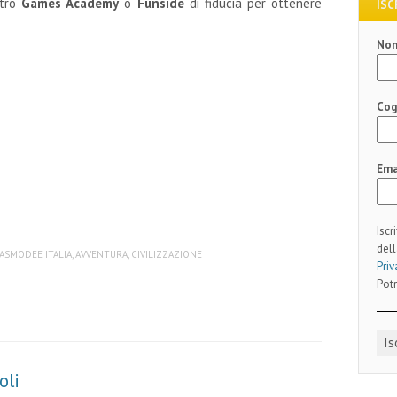
stro
Games Academy
o
Funside
di fiducia per ottenere
ISC
No
Co
Ema
Iscr
dell
ASMODEE ITALIA
,
AVVENTURA
,
CIVILIZZAZIONE
Priv
Potr
oli