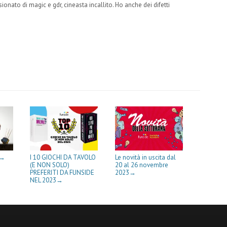
onato di magic e gdr, cineasta incallito. Ho anche dei difetti
m
m
I 10 GIOCHI DA TAVOLO
Le novità in uscita dal
→
(E NON SOLO)
20 al 26 novembre
PREFERITI DA FUNSIDE
2023
→
NEL 2023
→