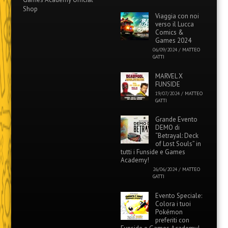
Shop
Viaggia con noi
verso il Lucca
Comics &
Games 2024
06/09/2024
/
MATTEO
GATTI
MARVEL X
FUNSIDE
19/07/2024
/
MATTEO
GATTI
Grande Evento
DEMO di
“Betrayal: Deck
of Lost Souls” in
tutti i Funside e Games
Academy!
26/06/2024
/
MATTEO
GATTI
Evento Speciale:
Colora i tuoi
Pokémon
preferiti con