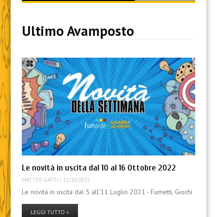
content
Ultimo Avamposto
Le novità in uscita dal 10 al 16 Ottobre 2022
MATTEO GATTI
/
11/10/2022
Le novità in uscita dal 5 all'11 Luglio 2021 - Fumetti, Giochi
LEGGI TUTTO »