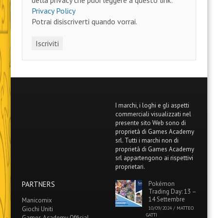
della privacy che puoi leggere a questo link:
Privacy Policy
Potrai disiscriverti quando vorrai.
I marchi, i loghi e gli aspetti
commerciali visualizzati nel
presente sito Web sono di
proprietà di Games Academy
srl. Tutti i marchi non di
proprietà di Games Academy
srl appartengono ai rispettivi
proprietari.
PARTNERS
Pokémon
Trading Day: 13 –
14 Settembre
Manicomix
Giochi Uniti
10/09/2024
/
MATTEO
GATTI
Games Academy Official