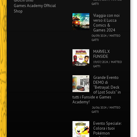
Giochi Uniti
GATTI
Games Academy Official
Shop
Viaggia con noi
verso il Lucca
Comics &
Games 2024
06/09/2024
/
MATTEO
GATTI
MARVEL X
FUNSIDE
19/07/2024
/
MATTEO
GATTI
Grande Evento
DEMO di
“Betrayal: Deck
of Lost Souls” in
tutti i Funside e Games
Academy!
26/06/2024
/
MATTEO
GATTI
Evento Speciale:
Colora i tuoi
Pokémon