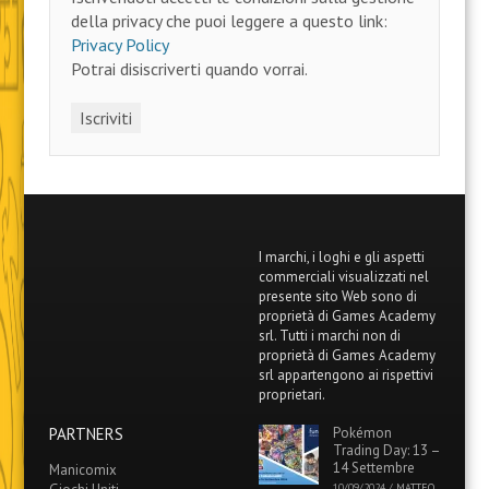
della privacy che puoi leggere a questo link:
Privacy Policy
Potrai disiscriverti quando vorrai.
I marchi, i loghi e gli aspetti
commerciali visualizzati nel
presente sito Web sono di
proprietà di Games Academy
srl. Tutti i marchi non di
proprietà di Games Academy
srl appartengono ai rispettivi
proprietari.
PARTNERS
Pokémon
Trading Day: 13 –
14 Settembre
Manicomix
10/09/2024
/
MATTEO