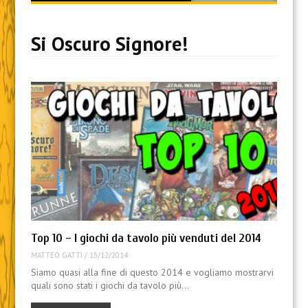
content
Si Oscuro Signore!
Top 10 – I giochi da tavolo più venduti del 2014
MATTEO GATTI
/
15/12/2014
Siamo quasi alla fine di questo 2014 e vogliamo mostrarvi
quali sono stati i giochi da tavolo più…