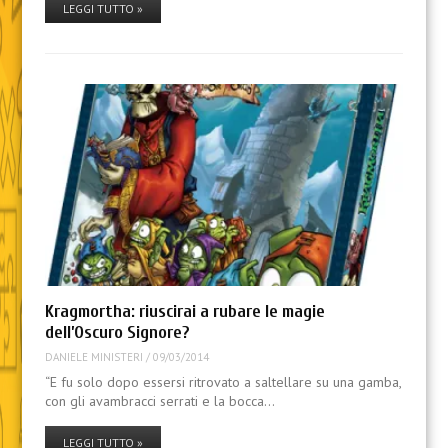
LEGGI TUTTO »
Kragmortha: riuscirai a rubare le magie
dell’Oscuro Signore?
DANIELE MINISTERI
/
09/03/2014
“E fu solo dopo essersi ritrovato a saltellare su una gamba,
con gli avambracci serrati e la bocca…
LEGGI TUTTO »