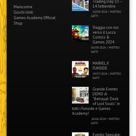
Trading Day: 13 –
14 Settembre
Manicomix
Giochi Uniti
10/09/2024
/
MATTEO
GATTI
Games Academy Official
Shop
Viaggia con noi
verso il Lucca
Comics &
Games 2024
06/09/2024
/
MATTEO
GATTI
MARVEL X
FUNSIDE
19/07/2024
/
MATTEO
GATTI
Grande Evento
DEMO di
“Betrayal: Deck
of Lost Souls” in
tutti i Funside e Games
Academy!
26/06/2024
/
MATTEO
GATTI
Evento Speciale: