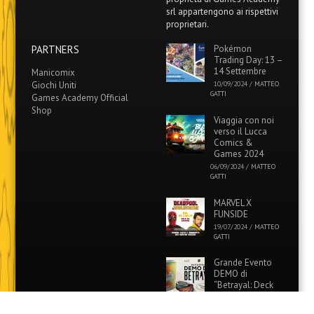
srl appartengono ai rispettivi
proprietari.
PARTNERS
Pokémon
Trading Day: 13 –
14 Settembre
Manicomix
Giochi Uniti
10/09/2024
/
MATTEO
GATTI
Games Academy Official
Shop
Viaggia con noi
verso il Lucca
Comics &
Games 2024
06/09/2024
/
MATTEO
GATTI
MARVEL X
FUNSIDE
19/07/2024
/
MATTEO
GATTI
Grande Evento
DEMO di
“Betrayal: Deck
of Lost Souls” in
tutti i Funside e Games