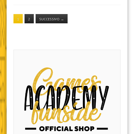
1
2
SUCCESSIVO
→