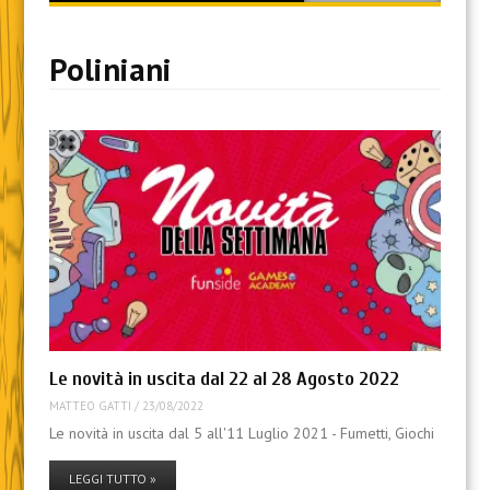
content
Poliniani
Le novità in uscita dal 22 al 28 Agosto 2022
MATTEO GATTI
/
23/08/2022
Le novità in uscita dal 5 all'11 Luglio 2021 - Fumetti, Giochi
LEGGI TUTTO »