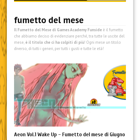
content
fumetto del mese
Il Fumetto del Mese di Games Academy Funside
è il fumetto
che abbiamo deciso di evidenziare perché, tra tutte le uscite del
mese,
è il titolo che ci ha colpiti di più
! Ogni mese un titolo
diverso, di tutti i generi, per tutti i gusti e tutte le età!
Aeon Vol.1 Wake Up – Fumetto del mese di Giugno