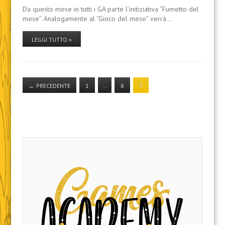
Da questo mese in tutti i GA parte l’initiziativa “Fumetto del
mese”. Analogamente al “Gioco del mese” verrà…
LEGGI TUTTO »
←
PRECEDENTE
1
…
8
9