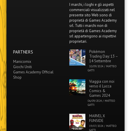
I marchi, i loghi e gli aspetti
commerciali visualizzati nel
presente sito Web sono di
proprietà di Games Academy
srl. Tutti i marchi non di
proprietà di Games Academy
srl appartengono ai rispettivi
proprietari.
PARTNERS
Pokémon
Trading Day: 13 –
14 Settembre
Manicomix
Giochi Uniti
10/09/2024
/
MATTEO
GATTI
Games Academy Official
Shop
Viaggia con noi
verso il Lucca
Comics &
Games 2024
06/09/2024
/
MATTEO
GATTI
MARVEL X
FUNSIDE
19/07/2024
/
MATTEO
GATTI