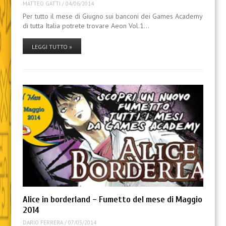
MATTEO GATTI
/
04/06/2014
Per tutto il mese di Giugno sui banconi dei Games Academy
di tutta Italia potrete trovare Aeon Vol.1…
LEGGI TUTTO »
Alice in borderland – Fumetto del mese di Maggio
2014
DARIO FERRERA
/
07/05/2014