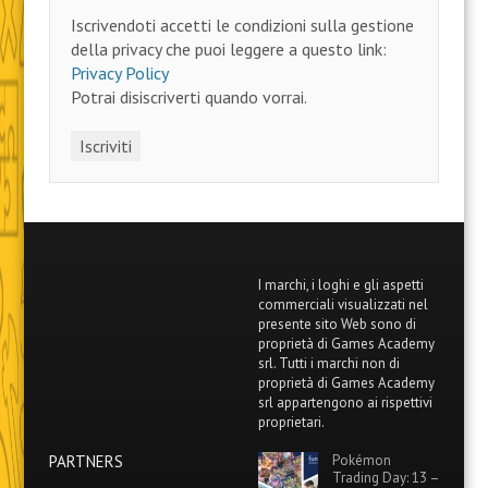
Iscrivendoti accetti le condizioni sulla gestione
della privacy che puoi leggere a questo link:
Privacy Policy
Potrai disiscriverti quando vorrai.
I marchi, i loghi e gli aspetti
commerciali visualizzati nel
presente sito Web sono di
proprietà di Games Academy
srl. Tutti i marchi non di
proprietà di Games Academy
srl appartengono ai rispettivi
proprietari.
PARTNERS
Pokémon
Trading Day: 13 –