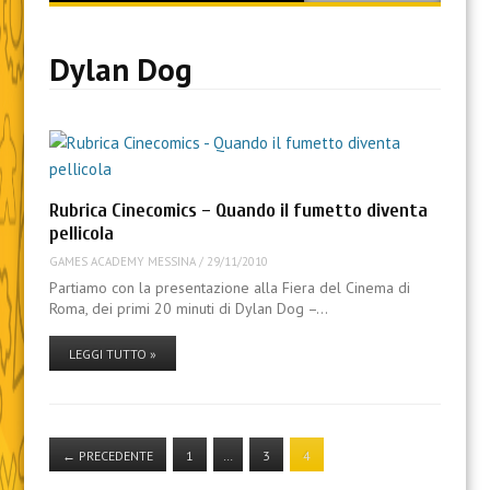
content
Dylan Dog
Rubrica Cinecomics – Quando il fumetto diventa
pellicola
GAMES ACADEMY MESSINA
/
29/11/2010
Partiamo con la presentazione alla Fiera del Cinema di
Roma, dei primi 20 minuti di Dylan Dog –…
LEGGI TUTTO »
←
PRECEDENTE
1
…
3
4