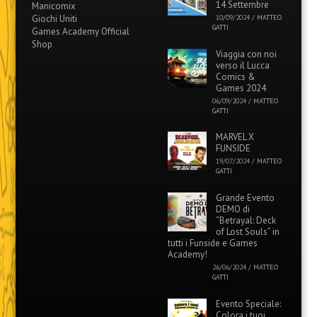
14 Settembre
Manicomix
Giochi Uniti
10/09/2024
/
MATTEO
GATTI
Games Academy Official
Shop
Viaggia con noi
verso il Lucca
Comics &
Games 2024
06/09/2024
/
MATTEO
GATTI
MARVEL X
FUNSIDE
19/07/2024
/
MATTEO
GATTI
Grande Evento
DEMO di
“Betrayal: Deck
of Lost Souls” in
tutti i Funside e Games
Academy!
26/06/2024
/
MATTEO
GATTI
Evento Speciale:
Colora i tuoi