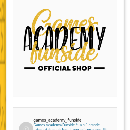
games_academy_funside
Games Academy/Funside è la più grande
catena italiana di fumetterie in franchising.
💭