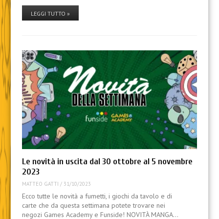
LEGGI TUTTO »
Le novità in uscita dal 30 ottobre al 5 novembre
2023
MATTEO GATTI
/
31/10/2023
Ecco tutte le novità a fumetti, i giochi da tavolo e di
carte che da questa settimana potete trovare nei
negozi Games Academy e Funside! NOVITÀ MANGA…