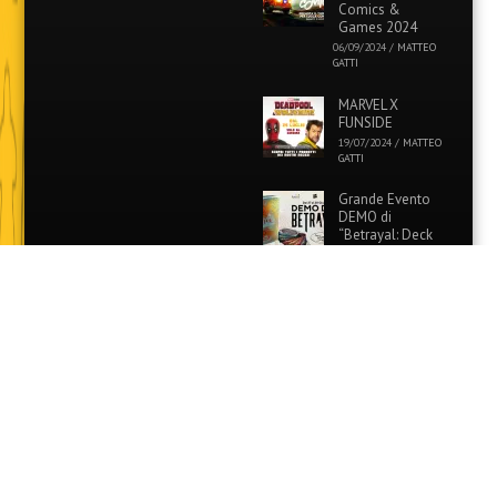
Comics &
Games 2024
06/09/2024
/
MATTEO
GATTI
MARVEL X
FUNSIDE
19/07/2024
/
MATTEO
GATTI
Grande Evento
DEMO di
“Betrayal: Deck
of Lost Souls” in
tutti i Funside e Games
Academy!
26/06/2024
/
MATTEO
GATTI
Evento Speciale:
Colora i tuoi
Pokémon
preferiti con
Funside e Games Academy!
12/06/2024
/
MATTEO
GATTI