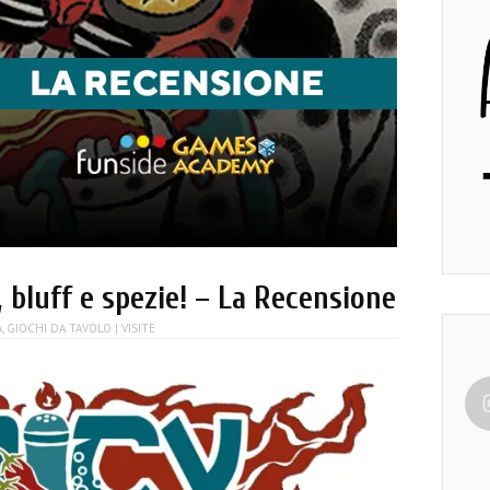
, bluff e spezie! – La Recensione
A
,
GIOCHI DA TAVOLO
| VISITE