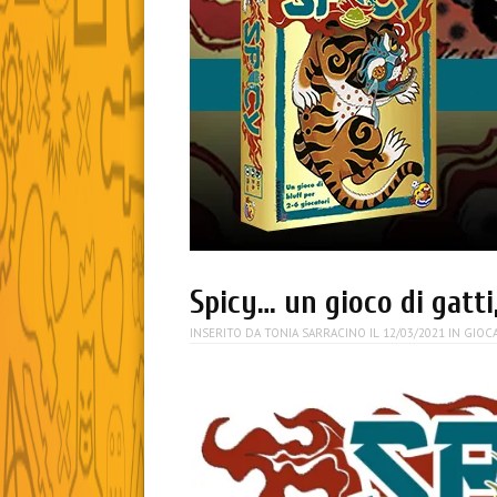
Spicy… un gioco di gatti
INSERITO DA
TONIA SARRACINO
IL
12/03/2021
IN
GIOC