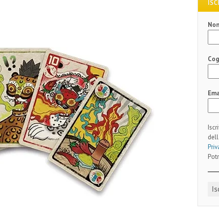
ISC
)
No
Co
Ema
Iscr
dell
Priv
Potr