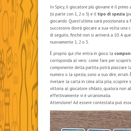
In Spicy, il giocatore più giovane è il primo 
(si parte con 1, 2 o 3) e il
tipo di spezia
(pe
giocando. Quest’ultima sarà posizionata a f
successivo dovrà giocare a sua volta una c
di seguito, finché non si arriverà a 10. A qu
nuovamente 1, 2 o 3.
È proprio qui che entra in gioco la
compon
corrisponda al vero: come fare per scoprirlo
componente della partita potrà piazzare la 
numero o la spezia, sono a suo dire, errati. 
rivelare la carta in cima alla pila, scoprir
vittoria al giocatore sfidato, qualora non a
effettivamente vi è un’anomalia.
Attenzione! Ad essere contestata può esse