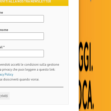
RIVITI ALLA NOSTRA NEWSLETTER
me
gnome
il
*
ivendoti accetti le condizioni sulla gestione
a privacy che puoi leggere a questo link:
acy Policy
ai disiscriverti quando vorrai.