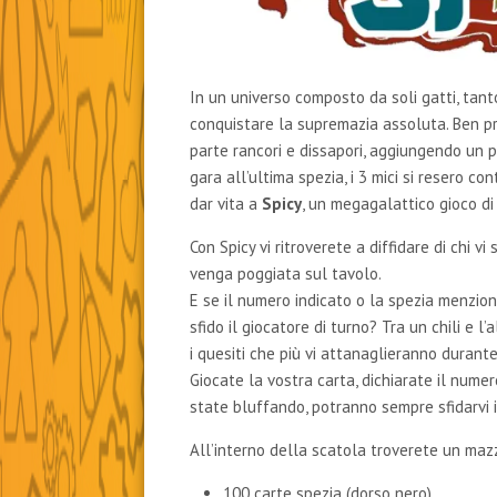
In un universo composto da soli gatti, tant
conquistare la supremazia assoluta. Ben pre
parte rancori e dissapori, aggiungendo un po
gara all’ultima spezia, i 3 mici si resero c
dar vita a
Spicy
, un megagalattico gioco di 
Con Spicy vi ritroverete a diffidare di chi 
venga poggiata sul tavolo.
E se il numero indicato o la spezia menzio
sfido il giocatore di turno? Tra un chili e l
i quesiti che più vi attanaglieranno durante 
Giocate la vostra carta, dichiarate il numer
state bluffando, potranno sempre sfidarvi 
All’interno della scatola troverete un maz
100 carte spezia (dorso nero)