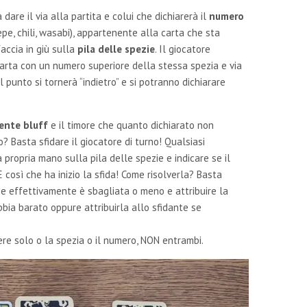
a dare il via alla partita e colui che dichiarerà il
numero
pe, chili, wasabi), appartenente alla carta che sta
accia in giù sulla
pila delle spezie
. Il giocatore
arta con un numero superiore della stessa spezia e via
el punto si tornerà “indietro” e si potranno dichiarare
ente bluff
e il timore che quanto dichiarato non
? Basta sfidare il giocatore di turno! Qualsiasi
propria mano sulla pila delle spezie e indicare se il
È così che ha inizio la sfida! Come risolverla? Basta
e se effettivamente è sbagliata o meno e attribuire la
bbia barato oppure attribuirla allo sfidante se
re solo o la spezia o il numero, NON entrambi.