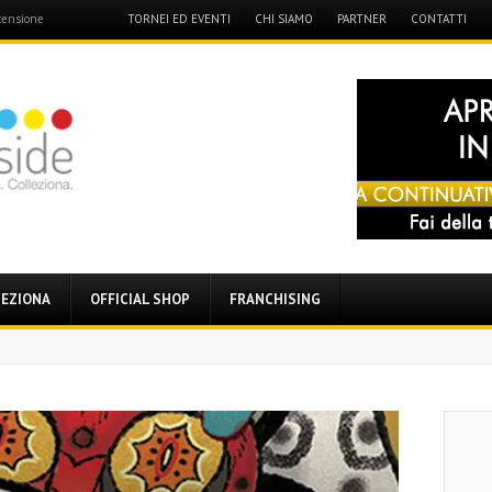
Menu
TORNEI ED EVENTI
CHI SIAMO
PARTNER
CONTATTI
ecensione
Skip
to
content
EZIONA
OFFICIAL SHOP
FRANCHISING