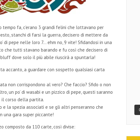
o tempo fa, c’erano 3 grandi felini che lottavano per
sto, stanchi di farsi la guerra, decisero di mettere da
’ di pepe nelle loro 7… ehm no, 9 vite! Sfidandosi in una
onto che tutti stavano barando e fu così che decisero di
bluff dove solo il più abile riuscirà a spuntarla!
vi sta accanto, a guardare con sospetto qualsiasi carta
nata non corrispondono al vero? Che faccio? Sfido o non
’altro, un po’ di wasabi e un pizzico di pepe, questi saranno
il corso della partita.
o e la spezia associati e se gli altri penseranno che
in una gara super piccante!
zo composto da 110 carte, così divise: