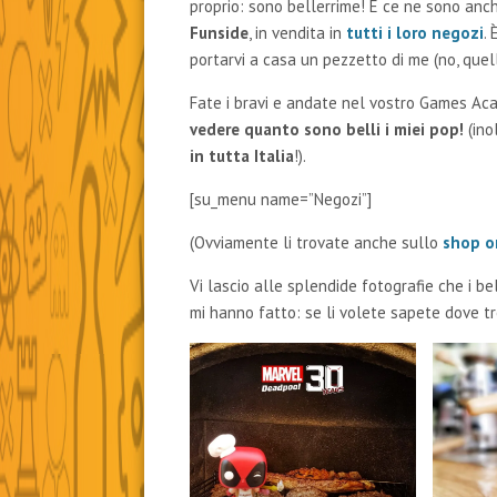
proprio: sono bellerrime! E ce ne sono an
Funside
, in vendita in
tutti i loro negozi
.
portarvi a casa un pezzetto di me (no, quell
Fate i bravi e andate nel vostro Games Aca
vedere quanto sono belli i miei pop!
(ino
in tutta Italia
!).
[su_menu name=”Negozi”]
(Ovviamente li trovate anche sullo
shop o
Vi lascio alle splendide fotografie che i b
mi hanno fatto: se li volete sapete dove t