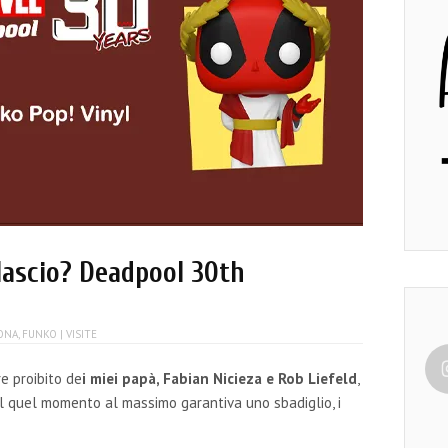
 lascio? Deadpool 30th
ONA
,
FUNKO
| VISITE
re proibito de
i miei papà, Fabian Nicieza e Rob Liefeld
,
al quel momento al massimo garantiva uno sbadiglio, i