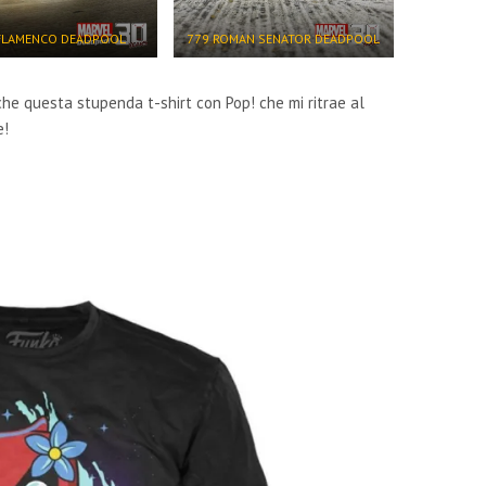
FLAMENCO DEADPOOL
779 ROMAN SENATOR DEADPOOL
che questa stupenda t-shirt con Pop! che mi ritrae al
e!