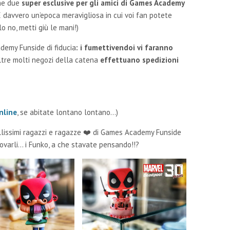
che due
super esclusive per gli amici di Games Academy
 È davvero un’epoca meravigliosa in cui voi fan potete
o no, metti giù le mani!)
demy Funside di fiducia
:
i fumettivendoi vi faranno
ltre molti negozi della catena
effettuano spedizioni
nline
, se abitate lontano lontano…)
ellissimi ragazzi e ragazze ❤️ di Games Academy Funside
rovarli… i Funko, a che stavate pensando!!?