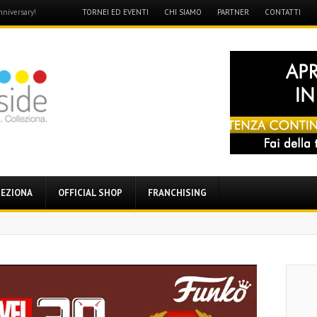
Menu
TORNEI ED EVENTI
CHI SIAMO
PARTNER
CONTATTI
nniversary!
Skip
to
content
EZIONA
OFFICIAL SHOP
FRANCHISING