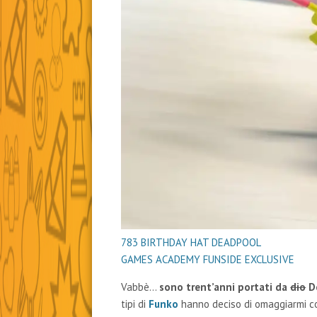
783 BIRTHDAY HAT DEADPOOL
GAMES ACADEMY FUNSIDE EXCLUSIVE
Vabbè…
sono trent’anni portati da
dio
D
tipi di
Funko
hanno deciso di omaggiarmi co