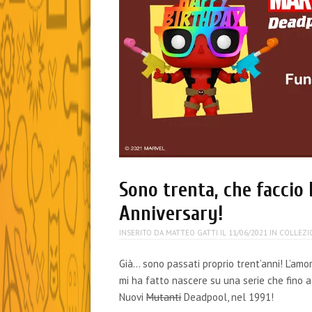
Sono trenta, che faccio
Anniversary!
INSERITO DA
MATTEO GATTI
IL
11/06/2021
IN
COLLEZI
Già… sono passati proprio trent’anni! L’amo
mi ha fatto nascere su una serie che fino 
Nuovi
Mutanti
Deadpool, nel 1991!