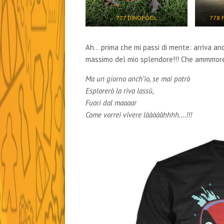
777 DINOPOOL
778 
Ah… prima che mi passi di mente: arriva an
massimo del mio splendore!!! Che ammmor
Ma un giorno anch’io, se mai potrò
Esplorerò la riva lassù,
Fuori dal maaaar
Come vorrei vivere làààààhhhh….!!!