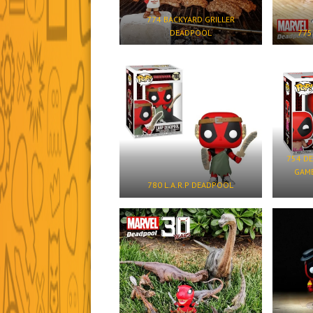
774 BACKYARD GRILLER
DEADPOOL
775
754 D
GAME
780 L.A.R.P DEADPOOL