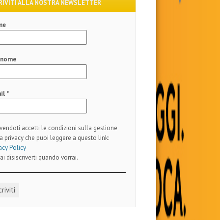
RIVITI ALLA NOSTRA NEWSLETTER
me
gnome
il
*
ivendoti accetti le condizioni sulla gestione
a privacy che puoi leggere a questo link:
acy Policy
ai disiscriverti quando vorrai.