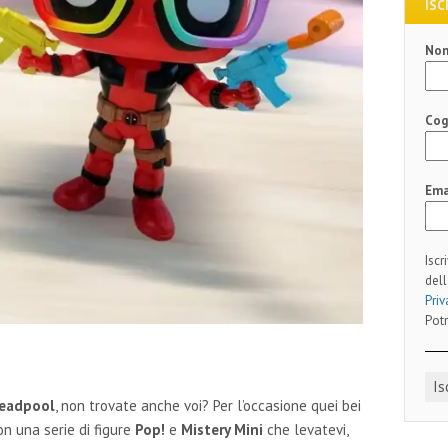
ISC
No
Co
Ema
Iscr
dell
Priv
Potr
eadpool
, non trovate anche voi? Per l’occasione quei bei
n una serie di figure
Pop!
e
Mistery Mini
che levatevi,