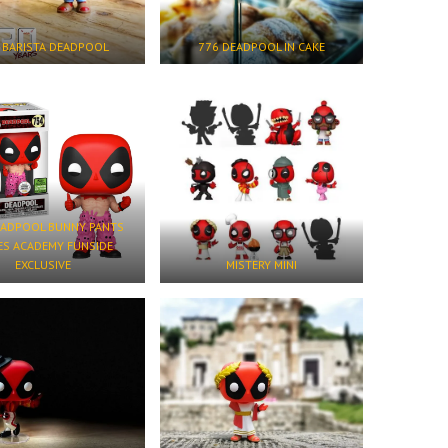
 BARISTA DEADPOOL
776 DEADPOOL IN CAKE
EADPOOL BUNNY PANTS
S ACADEMY FUNSIDE
EXCLUSIVE
MISTERY MINI