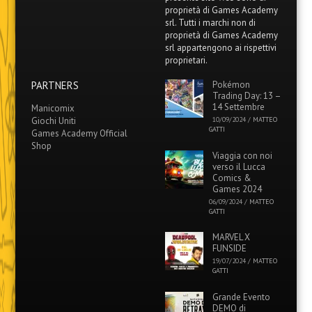
proprietà di Games Academy
srl. Tutti i marchi non di
proprietà di Games Academy
srl appartengono ai rispettivi
proprietari.
PARTNERS
Pokémon
Trading Day: 13 –
14 Settembre
Manicomix
Giochi Uniti
10/09/2024
/
MATTEO
GATTI
Games Academy Official
Shop
Viaggia con noi
verso il Lucca
Comics &
Games 2024
06/09/2024
/
MATTEO
GATTI
MARVEL X
FUNSIDE
19/07/2024
/
MATTEO
GATTI
Grande Evento
DEMO di