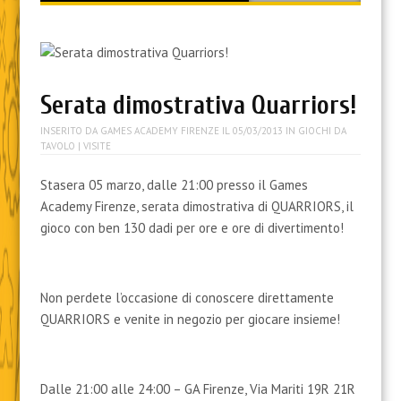
content
Serata dimostrativa Quarriors!
INSERITO DA
GAMES ACADEMY FIRENZE
IL
05/03/2013
IN
GIOCHI DA
TAVOLO
| VISITE
Stasera 05 marzo, dalle 21:00 presso il Games
Academy Firenze, serata dimostrativa di QUARRIORS, il
gioco con ben 130 dadi per ore e ore di divertimento!
Non perdete l’occasione di conoscere direttamente
QUARRIORS e venite in negozio per giocare insieme!
Dalle 21:00 alle 24:00 – GA Firenze, Via Mariti 19R 21R