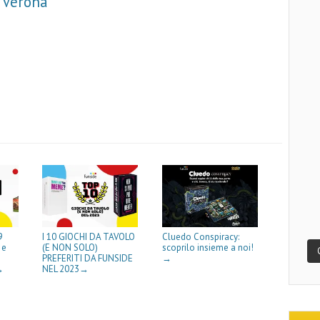
 Verona
m
m
9
I 10 GIOCHI DA TAVOLO
Cluedo Conspiracy:
 e
(E NON SOLO)
scoprilo insieme a noi!
PREFERITI DA FUNSIDE
→
NEL 2023
→
→