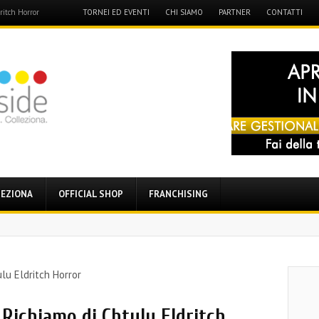
Menu
TORNEI ED EVENTI
CHI SIAMO
PARTNER
CONTATTI
ritch Horror
Skip
to
content
EZIONA
OFFICIAL SHOP
FRANCHISING
 Richiamo di Chtulu Eldritch