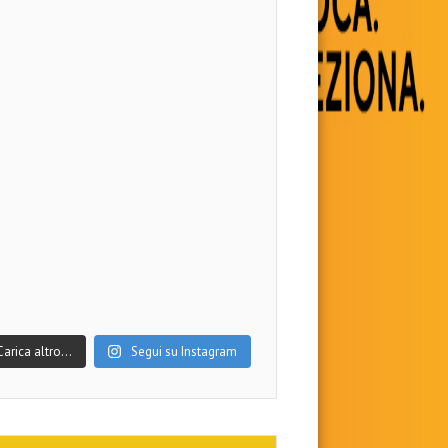
Carica altro…
Segui su Instagram