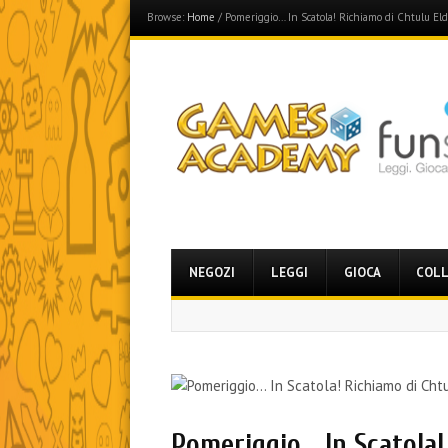
Browse:
Home
/
Pomeriggio… In Scatola! Richiamo di Chtulu Eld
Games Academy
Join the Fun Side!
Menu
Skip
NEGOZI
LEGGI
GIOCA
COLL
to
content
Pomeriggio… In Scatola!