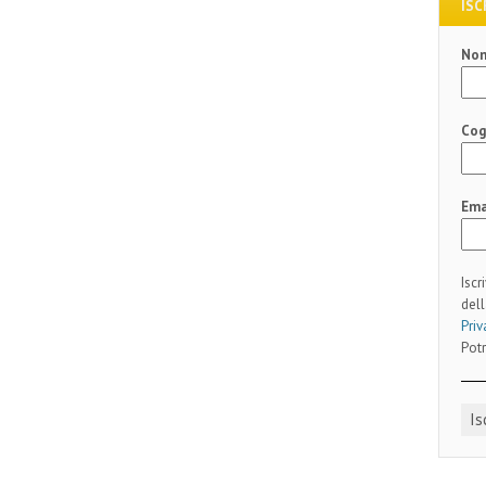
ISC
No
Co
Ema
Iscr
dell
Priv
Potr