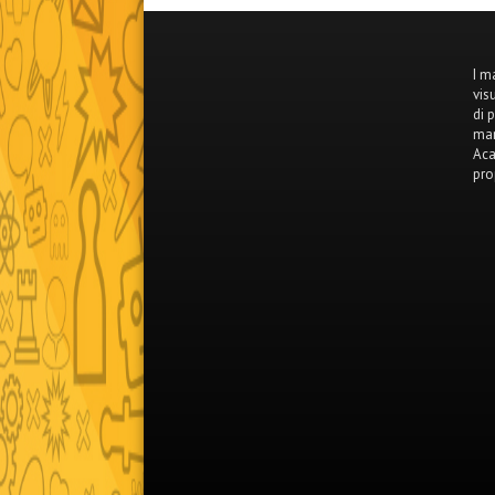
I m
vis
di 
mar
Aca
pro