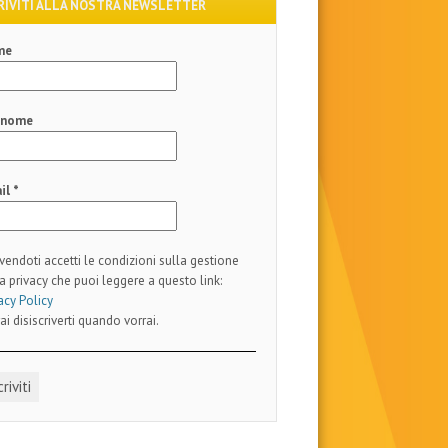
RIVITI ALLA NOSTRA NEWSLETTER
me
gnome
il
*
ivendoti accetti le condizioni sulla gestione
a privacy che puoi leggere a questo link:
acy Policy
ai disiscriverti quando vorrai.