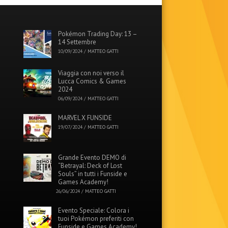
Pokémon Trading Day: 13 –
14 Settembre
10/09/2024
/
MATTEO GATTI
Viaggia con noi verso il
Lucca Comics & Games
2024
06/09/2024
/
MATTEO GATTI
MARVEL X FUNSIDE
19/07/2024
/
MATTEO GATTI
Grande Evento DEMO di
“Betrayal: Deck of Lost
Souls” in tutti i Funside e
Games Academy!
26/06/2024
/
MATTEO GATTI
Evento Speciale: Colora i
tuoi Pokémon preferiti con
Funside e Games Academy!